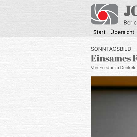
Zum
J
Inhalt
springen
Beri
Start
Übersicht
SONNTAGSBILD
Einsames 
Von Friedhelm Denkele