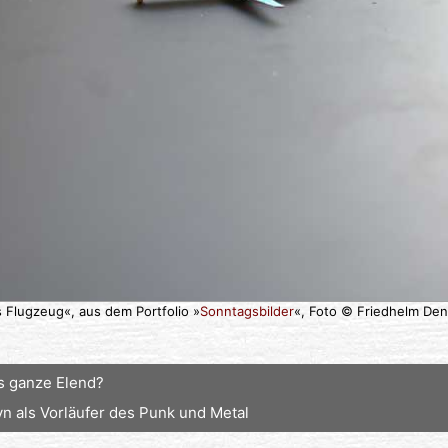
 Flugzeug«, aus dem Portfolio »
Sonntagsbilder
«, Foto © Friedhelm Den
 ganze Elend?
yn als Vorläufer des Punk und Metal