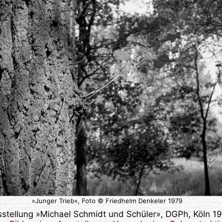
»Junger Trieb«, Foto © Friedhelm Denkeler 1979
sstellung »Michael Schmidt und Schüler», DGPh, Köln 1