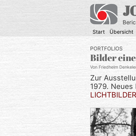
Zum
J
Inhalt
springen
Beri
Start
Übersicht
PORTFOLIOS
Bilder eine
Von Friedhelm Denkele
Zur Ausstell
1979. Neues 
LICHTBILDE