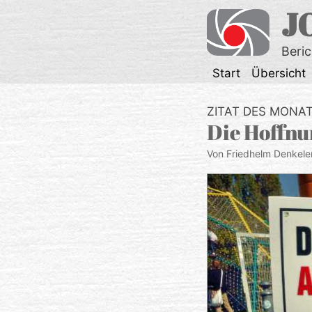
Zum
J
Inhalt
springen
Beri
Start
Übersicht
ZITAT DES MONA
Die Hoffnun
Von Friedhelm Denkele