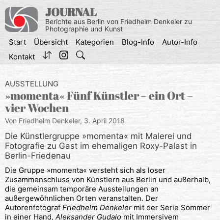
Zum
JOURNAL
Inhalt
Berichte aus Berlin von Friedhelm Denkeler zu
springen
Photographie und Kunst
Start
Übersicht
Kategorien
Blog-Info
Autor-Info
Kontakt
AUSSTELLUNG
»momenta« Fünf Künstler – ein Ort –
vier Wochen
Von Friedhelm Denkeler,
3. April 2018
Die Künstlergruppe »momenta« mit Malerei und
Fotografie zu Gast im ehemaligen Roxy-Palast in
Berlin-Friedenau
Die Gruppe »momenta« versteht sich als loser
Zusammenschluss von Künstlern aus Berlin und außerhalb,
die gemeinsam temporäre Ausstellungen an
außergewöhnlichen Orten veranstalten. Der
Autorenfotograf
Friedhelm Denkeler
mit der Serie Sommer
in einer Hand,
Aleksander Gudalo
mit Immersivem