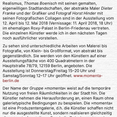
Realismus,
Thomas Boenisch
mit seinen gemalten,
eigenwilligen Stadtlandschaften, der abstrakte Maler
Dieter
Franke
und der Grafiker und Fotograf
Horst Hinder
mit
seinen Fotografischen Collagen sind in der Ausstellung vom
12. April bis 12. Mai 2018 (Vernissage: 11. April 2018, 18 Uhr)
im ehemaligen Roxy-Palast in Berlin-Friedenau vertreten.
Die einzelnen Künstler werde ich in den nächsten Tagen
noch ausführlicher vorstellen.
Zu sehen sind unterschiedliche Arbeiten von Malerei bis
Fotografie, von Klein- bis Großformat, von abstrakt bis
gegenständlich. Sie werden von den Künstlern auf einer
Ausstellungsfläche von 400 Quadratmetern in der
Hauptstraße 78/79, 12159 Berlin, angeboten. Die
Ausstellung ist Donnerstag/Freitag 15–20 Uhr und
Samstag/Sonntag 12–17 Uhr geöffnet.
www.momenta-
berlin.de
Der Name der
Gruppe »momenta
« weist auf die temporäre
Nutzung von freien Räumlichkeiten in der Stadt hin. Die
Künstler nehmen die Herausforderung an, einen Raum ohne
galerietypische Bedingungen zu bespielen. Die »momenta«
ist eine Produzentengalerie, d.h. die Künstler schaffen nicht
nur die ausgestellte Kunst, sondern realisieren gleichzeitig