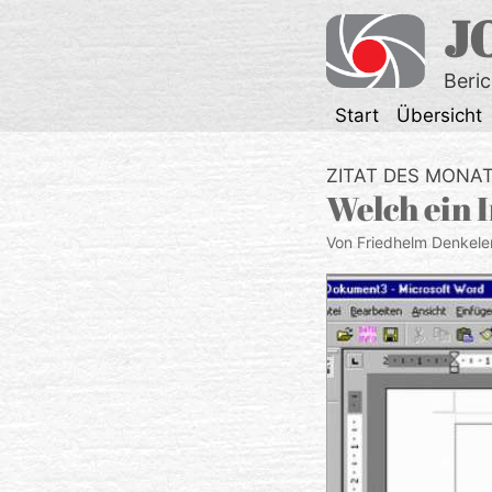
Zum
J
Inhalt
springen
Beri
Start
Übersicht
ZITAT DES MONA
Welch ein 
Von Friedhelm Denkele