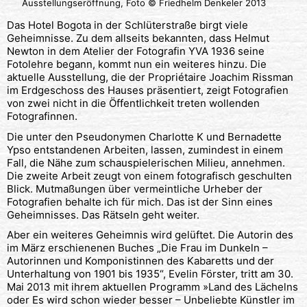
Ausstellungseröffnung, Foto © Friedhelm Denkeler 2013
Das Hotel Bogota in der Schlüterstraße birgt viele
Geheimnisse. Zu dem allseits bekannten, dass Helmut
Newton in dem Atelier der Fotografin YVA 1936 seine
Fotolehre begann, kommt nun ein weiteres hinzu. Die
aktuelle Ausstellung, die der Propriétaire Joachim Rissman
im Erdgeschoss des Hauses präsentiert, zeigt Fotografien
von zwei nicht in die Öffentlichkeit treten wollenden
Fotografinnen.
Die unter den Pseudonymen Charlotte K und Bernadette
Ypso entstandenen Arbeiten, lassen, zumindest in einem
Fall, die Nähe zum schauspielerischen Milieu, annehmen.
Die zweite Arbeit zeugt von einem fotografisch geschulten
Blick. Mutmaßungen über vermeintliche Urheber der
Fotografien behalte ich für mich. Das ist der Sinn eines
Geheimnisses. Das Rätseln geht weiter.
Aber ein weiteres Geheimnis wird gelüftet. Die Autorin des
im März erschienenen Buches „Die Frau im Dunkeln –
Autorinnen und Komponistinnen des Kabaretts und der
Unterhaltung von 1901 bis 1935“, Evelin Förster, tritt am 30.
Mai 2013 mit ihrem aktuellen Programm »Land des Lächelns
oder Es wird schon wieder besser – Unbeliebte Künstler im