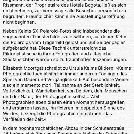
Rissmann, der Propriétaire des Hotels Bogota, ließ es sich
nicht nehmen, zur Vernissage alle Besucher persönlich zu
begrüßen. Freundlicher kann eine Ausstellungseröffnung
nicht beginnen.
Neben Kelms SX-Polaroid-Fotos sind insbesondere die
sogenannten Transferbilder zu erwähnen, auf denen Kelm
die Polaroids vom Trägerbild gelöst und auf Seidenpapier
aufgebracht hat. Diese Technik unterstreicht das
Piktorialistische in ihren Fotografien und alltägliche
Stadtansichten werden so zu traumhaften Inszenierungen.
Elisabeth Moortgat schreibt zu Ursula Kelms Bildern: »Kelms
Photographie thematisiert in immer anderen Tonlagen das
Spiel von Dauer und Vergänglichkeit. Auf besondere Weise
also ein memento mori, Teilnahme an der Sterblichkeit,
Verletzlichkeit, Wandelbarkeit von beidem, dem Menschen
und der Natur, der Photographin selbst… Weil
Photographien eben diesen einen Moment herausgreifen
und erstarren lassen, ihn fixieren im doppelten Sinne des
Wortes, bezeugt die Photographin einmal mehr das
Verfließen der Zeit.«
In dem hochherrschaftlichen Altbau in der Schlüterstraße
45 befand sich über zwei Etagen das Atelier der Fotografin