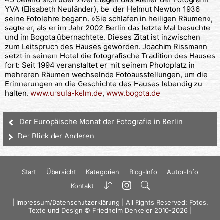
YVA (Elisabeth Neuländer), bei der Helmut Newton 1936
seine Fotolehre begann. »Sie schlafen in heiligen Räumen«,
sagte er, als er im Jahr 2002 Berlin das letzte Mal besuchte
und im Bogota übernachtete. Dieses Zitat ist inzwischen
zum Leitspruch des Hauses geworden. Joachim Rissmann
setzt in seinem Hotel die fotografische Tradition des Hauses
fort: Seit 1994 veranstaltet er mit seinem Photoplatz in
mehreren Räumen wechselnde Fotoausstellungen, um die
Erinnerungen an die Geschichte des Hauses lebendig zu
halten.
www.ursula-kelm.de
,
www.bogota.de
Der Europäische Monat der Fotografie in Berlin
Der Blick der Anderen
Start
Übersicht
Kategorien
Blog-Info
Autor-Info
Kontakt
|
Impressum/Datenschutzerklärung
| All Rights Reserved: Fotos,
Texte und Design © Friedhelm Denkeler 2010-2026 |