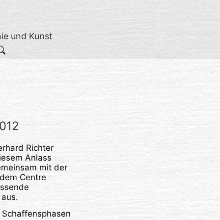
hie und Kunst
2012
erhard Richter
diesem Anlass
gemeinsam mit der
 dem Centre
assende
 aus.
n Schaffensphasen