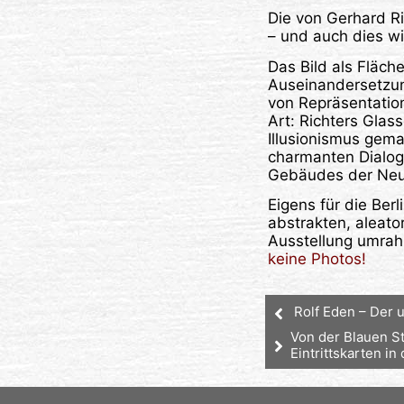
Die von Gerhard Ri
– und auch dies wi
Das Bild als Fläche
Auseinandersetzung
von Repräsentatio
Art: Richters Gla
Illusionismus gema
charmanten Dialog 
Gebäudes der Neue
Eigens für die Berl
abstrakten, aleat
Ausstellung umrah
keine Photos!
Rolf Eden – Der 
Von der Blauen S
Eintrittskarten in