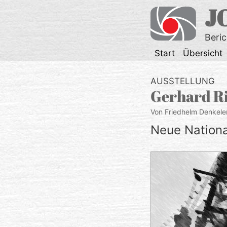
Zum
J
Inhalt
springen
Beri
Start
Übersicht
AUSSTELLUNG
Gerhard R
Von Friedhelm Denkele
Neue National