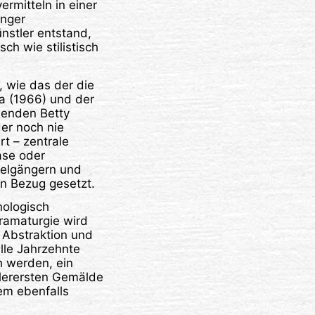
rmitteln in einer
enger
stler entstand,
sch wie stilistisch
 wie das der die
a (1966) und der
denden Betty
der noch nie
t – zentrale
ase oder
zelgängern und
in Bezug gesetzt.
nologisch
dramaturgie wird
Abstraktion und
alle Jahrzehnte
h werden, ein
allerersten Gemälde
em ebenfalls