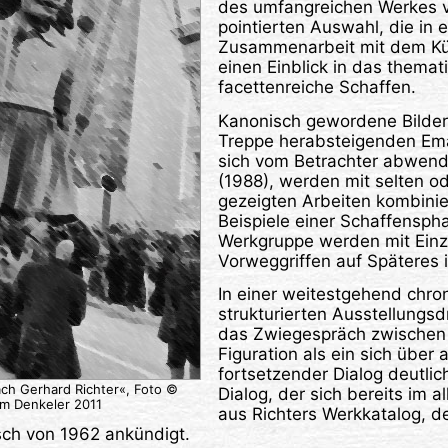
des umfangreichen Werkes ve
pointierten Auswahl, die in 
Zusammenarbeit mit dem Kün
einen Einblick in das themati
facettenreiche Schaffen.
Kanonisch gewordene Bilder,
Treppe herabsteigenden Em
sich vom Betrachter abwen
(1988), werden mit selten o
gezeigten Arbeiten kombinier
Beispiele einer Schaffensph
Werkgruppe werden mit Ein
Vorweggriffen auf Späteres 
In einer weitestgehend chro
strukturierten Ausstellungs
das Zwiegespräch zwischen 
Figuration als ein sich über 
fortsetzender Dialog deutlic
ach Gerhard Richter«, Foto ©
Dialog, der sich bereits im 
lm Denkeler 2011
aus Richters Werkkatalog, d
sch von 1962 ankündigt.