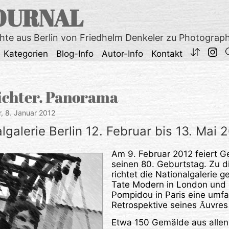
OURNAL
chte aus Berlin von Friedhelm Denkeler zu Photograp
Kategorien
Blog-Info
Autor-Info
Kontakt
ichter. Panorama
r,
8. Januar 2012
galerie Berlin 12. Februar bis 13. Mai 
Am 9. Februar 2012 feiert G
seinen 80. Geburtstag. Zu 
richtet die Nationalgalerie 
Tate Modern in London und
Pompidou in Paris eine umf
Retrospektive seines
uvres
Ã
Etwa 150 Gemälde aus alle