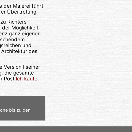
 der Malerei führt
rer Übertretung.
 zu Richters
 der Möglichkeit
enz ganz eigener
äuschendem
gsreichen und
 Architektur des
e Version I seiner
g, die gesamte
in Post
Ich kaufe
one bis zu den