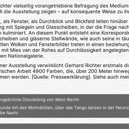
chter vielseitig vorangetriebene Befragung des Mediums
ll die Ausstellung zeigen – auf konsequente Weise zu ih
, als Fenster, als Durchblick und Blickfeld leiten hinüber
 mit Spiegeln und Glasscheiben, in der die Frage nach
n kulminiert. An diesem Punkt entsteht eine Korrespond
sscheiben und gläserne Stellwände, wie auch seine in t
lten Wolken und Fensterbilder treten in einen beziehun
mit Mies van der Rohes auf Durchlässigkeit angelegten
n Nationalgalerie.
iner Ausstellung verwirklicht Gerhard Richter erstmals di
orischen Arbeit 4900 Farben, die, über 200 Meter hinwe
men werden. [Quelle: Presseerklärung]. Siehe auch me
ungekrönte Discokönig von West-Berlin
tunde mit den Mohnblüten, über das Tango tanzen in der Neonz
 die Nacht