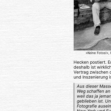
»Keine Fotos!«,
Hecken postiert. E
deshalb ist wirklic
Vertrag zwischen 
und Inszenierung is
Aus dieser Masse
Weg schaffen an 
weil das ja jeman
geblieben ist. U
Fotografie ausein
New York und Eur