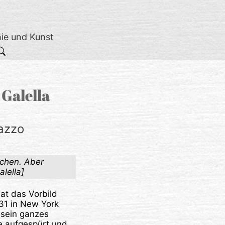
hie und Kunst
 Galella
razzo
achen. Aber
alella]
at das Vorbild
931 in New York
 sein ganzes
e aufgespürt und