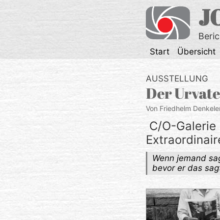
Zum
J
Inhalt
springen
Beri
Start
Übersicht
AUSSTELLUNG
Der Urvate
Von Friedhelm Denkele
C/O-Galerie 
Extraordinair
Wenn jemand sagt
bevor er das sagt