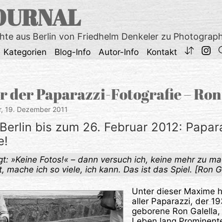
OURNAL
chte aus Berlin von Friedhelm Denkeler zu Photograp
Kategorien
Blog-Info
Autor-Info
Kontakt
r der Paparazzi-Fotografie – Ron
r,
19. Dezember 2011
Berlin bis zum 26. Februar 2012: Papa
e!
: »Keine Fotos!« – dann versuch ich, keine mehr zu m
, mache ich so viele, ich kann. Das ist das Spiel. [Ron G
Unter dieser Maxime h
aller Paparazzi, der 1
geborene Ron Galella,
Leben lang Prominent