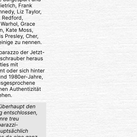
ietrich, Frank
nnedy, Liz Taylor,
 Redford,
 Warhol, Grace
n, Kate Moss,
s Presley, Cher,
einige zu nennen.
aparazzo der Jetzt-
bschrauber heraus
ties mit
t oder sich hinter
 und 1980er-Jahre,
usgesprochene
en Authentizität
ehen.
 überhaupt den
ng entschlossen,
nre treu
parazzi-
auptsächlich
ss da eine ganz