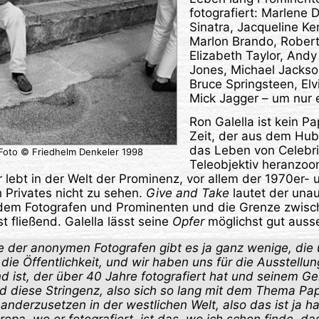
fotografiert: Marlene D
Sinatra, Jacqueline Ke
Marlon Brando, Robert
Elizabeth Taylor, Andy
Jones, Michael Jackso
Bruce Springsteen, Elvi
Mick Jagger – um nur 
Ron Galella ist kein P
Zeit, der aus dem Hu
das Leben von Celebri
 Foto © Friedhelm Denkeler 1998
Teleobjektiv heranzoom
r lebt in der Welt der Prominenz, vor allem der 1970er-
h Privates nicht zu sehen.
Give and Take
lautet der una
dem Fotografen und Prominenten und die Grenze zwisch
t fließend. Galella lässt seine
Opfer
möglichst gut auss
 der anonymen Fotografen gibt es ja ganz wenige, die
die Öffentlichkeit, und wir haben uns für die Ausstellu
d ist, der über 40 Jahre fotografiert hat und seinem Ge
nd diese Stringenz, also sich so lang mit dem Thema Pa
anderzusetzen in der westlichen Welt, also das ist ja h
opa, wo er fotografiert, ist das, wo ich schon finde, da