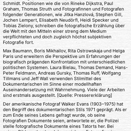
Schmidt. Positionen wie die von Rineke Dijkstra, Paul
Graham, Thomas Struth und Fotografinnen und Fotografen
folgender Generationen, wie Jitka Hanzlová, Stephen Gill,
Jochen Lempert, Elisabeth Neudörfl, Heidi Specker und
Tobias Zielony, schreiben die fotografische Erzählung über
die Welt mit den Mitteln einer streng dem Medium
verpflichteten und doch zugleich höchst subjektiven
Fotografie fort.
Max Baumann, Boris Mikhailov, Rita Ostrowskaja und Helga
Paris und erweitern die Perspektive um Erfahrungen der
biografisch prägenden Konfrontation mit unterschiedlichen
politischen Systemen. Laura Bielau, Thomas Demand, Hans-
Peter Feldmann, Andreas Gursky, Thomas Ruff, Wolfgang
Tillmans und Jeff Wall verwenden Stilmittel des
Dokumentarischen im Sinne einer modellhaften
Auseinandersetzung mit Wahrnehmung. Viele der Arbeiten
sind erstmals ausgestellt. [Quelle: Pressererklärung]
Der amerikanische Fotograf Walker Evans (1903–1975) hat
den Begriff des dokumentarischen Stils 1971 geprägt. Als er
zum Ende seines Lebens gefragt wurde, ob seine
Fotografien Dokumente seien, antwortete er, die Polizei
stelle fotografische Dokumente eines Tatorts her. Bei