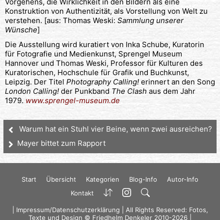
Vorgehens, die Wirklichkeit in den Bildern als eine
Konstruktion von Authentizität, als Vorstellung von Welt zu
verstehen. [aus: Thomas Weski:
Sammlung unserer
Wünsche
]
Die Ausstellung wird kuratiert von Inka Schube, Kuratorin
für Fotografie und Medienkunst, Sprengel Museum
Hannover und Thomas Weski, Professor für Kulturen des
Kuratorischen, Hochschule für Grafik und Buchkunst,
Leipzig. Der Titel
Photography Calling!
erinnert an den Song
London Calling!
der Punkband
The Clash
aus dem Jahr
1979.
www.sprengel-museum.de
Warum hat ein Stuhl vier Beine, wenn zwei ausreichen?
Mayer bittet zum Rapport
Start
Übersicht
Kategorien
Blog-Info
Autor-Info
Kontakt
|
Impressum/Datenschutzerklärung
| All Rights Reserved: Fotos,
Texte und Design © Friedhelm Denkeler 2010-2026 |