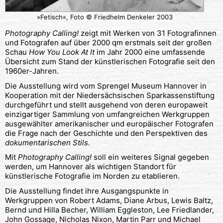
»Fetisch«, Foto © Friedhelm Denkeler 2003
Photography Calling!
zeigt mit Werken von 31 Fotografinnen
und Fotografen auf über 2000 qm erstmals seit der großen
Schau
How You Look At It
im Jahr 2000 eine umfassende
Übersicht zum Stand der künstlerischen Fotografie seit den
1960er-Jahren.
Die Ausstellung wird vom Sprengel Museum Hannover in
Kooperation mit der Niedersächsischen Sparkassenstiftung
durchgeführt und stellt ausgehend von deren europaweit
einzigartiger Sammlung von umfangreichen Werkgruppen
ausgewählter amerikanischer und europäischer Fotografen
die Frage nach der Geschichte und den Perspektiven des
dokumentarischen Stils
.
Mit
Photography Calling!
soll ein weiteres Signal gegeben
werden, um Hannover als wichtigen Standort für
künstlerische Fotografie im Norden zu etablieren.
Die Ausstellung findet ihre Ausgangspunkte in
Werkgruppen von Robert Adams, Diane Arbus, Lewis Baltz,
Bernd und Hilla Becher, William Eggleston, Lee Friedlander,
John Gossage, Nicholas Nixon, Martin Parr und Michael