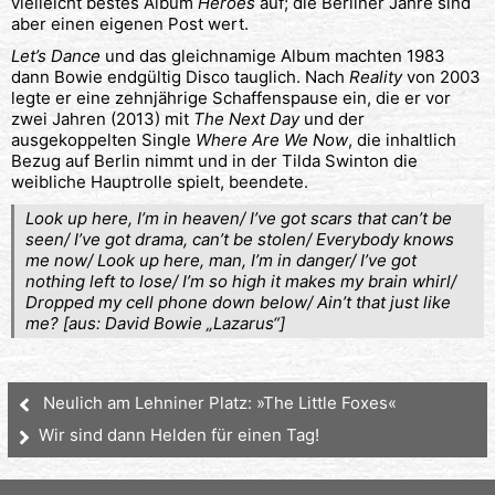
vielleicht bestes Album
Heroes
auf; die Berliner Jahre sind
aber einen eigenen Post wert.
Let’s Dance
und das gleichnamige Album machten 1983
dann Bowie endgültig Disco tauglich. Nach
Reality
von 2003
legte er eine zehnjährige Schaffenspause ein, die er vor
zwei Jahren (2013) mit
The Next Day
und der
ausgekoppelten Single
Where Are We Now
, die inhaltlich
Bezug auf Berlin nimmt und in der Tilda Swinton die
weibliche Hauptrolle spielt, beendete.
Look up here, I’m in heaven/ I’ve got scars that can’t be
seen/ I’ve got drama, can’t be stolen/ Everybody knows
me now/ Look up here, man, I’m in danger/ I’ve got
nothing left to lose/ I’m so high it makes my brain whirl/
Dropped my cell phone down below/ Ain’t that just like
me? [aus: David Bowie „Lazarus“]
Neulich am Lehniner Platz: »The Little Foxes«
Wir sind dann Helden für einen Tag!