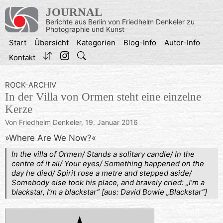
Zum
JOURNAL
Inhalt
Berichte aus Berlin von Friedhelm Denkeler zu
springen
Photographie und Kunst
Start
Übersicht
Kategorien
Blog-Info
Autor-Info
Kontakt
ROCK-ARCHIV
In der Villa von Ormen steht eine einzelne
Kerze
Von Friedhelm Denkeler,
19. Januar 2016
»Where Are We Now?«
In the villa of Ormen/ Stands a solitary candle/ In the
centre of it all/ Your eyes/ Something happened on the
day he died/ Spirit rose a metre and stepped aside/
Somebody else took his place, and bravely cried: „I’m a
blackstar, I’m a blackstar“ [aus: David Bowie „Blackstar“]