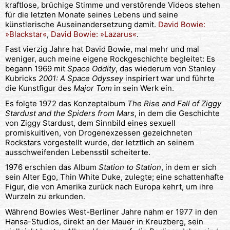
kraftlose, brüchige Stimme und verstörende Videos stehen
für die letzten Monate seines Lebens und seine
künstlerische Auseinandersetzung damit.
David Bowie:
»Blackstar«
,
David Bowie: »Lazarus«
.
Fast vierzig Jahre hat David Bowie, mal mehr und mal
weniger, auch meine eigene Rockgeschichte begleitet: Es
begann 1969 mit
Space Oddity
, das wiederum von Stanley
Kubricks
2001: A Space Odyssey
inspiriert war und führte
die Kunstfigur des
Major Tom
in sein Werk ein.
Es folgte 1972 das Konzeptalbum
The Rise and Fall of Ziggy
Stardust and the Spiders from Mars
, in dem die Geschichte
von Ziggy Stardust, dem Sinnbild eines sexuell
promiskuitiven, von Drogenexzessen gezeichneten
Rockstars vorgestellt wurde, der letztlich an seinem
ausschweifenden Lebensstil scheiterte.
1976 erschien das Album
Station to Station
, in dem er sich
sein Alter Ego, Thin White Duke, zulegte; eine schattenhafte
Figur, die von Amerika zurück nach Europa kehrt, um ihre
Wurzeln zu erkunden.
Während Bowies West-Berliner Jahre nahm er 1977 in den
Hansa-Studios, direkt an der Mauer in Kreuzberg, sein