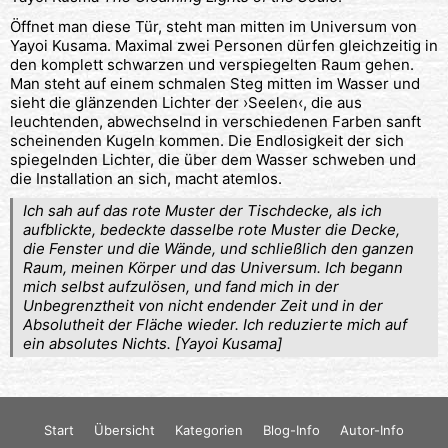
Öffnet man diese Tür, steht man mitten im Universum von
Yayoi Kusama. Maximal zwei Personen dürfen gleichzeitig in
den komplett schwarzen und verspiegelten Raum gehen.
Man steht auf einem schmalen Steg mitten im Wasser und
sieht die glänzenden Lichter der ›Seelen‹, die aus
leuchtenden, abwechselnd in verschiedenen Farben sanft
scheinenden Kugeln kommen. Die Endlosigkeit der sich
spiegelnden Lichter, die über dem Wasser schweben und
die Installation an sich, macht atemlos.
Ich sah auf das rote Muster der Tischdecke, als ich
aufblickte, bedeckte dasselbe rote Muster die Decke,
die Fenster und die Wände, und schließlich den ganzen
Raum, meinen Körper und das Universum. Ich begann
mich selbst aufzulösen, und fand mich in der
Unbegrenztheit von nicht endender Zeit und in der
Absolutheit der Fläche wieder. Ich reduzierte mich auf
ein absolutes Nichts. [Yayoi Kusama]
Start
Übersicht
Kategorien
Blog-Info
Autor-Info