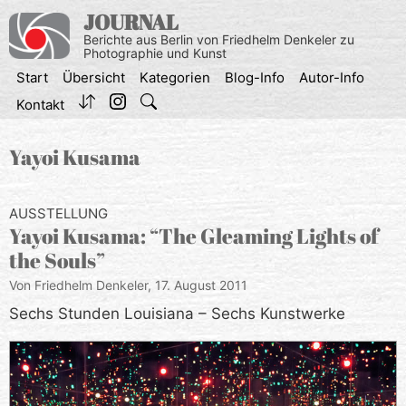
Zum
JOURNAL
Inhalt
Berichte aus Berlin von Friedhelm Denkeler zu
springen
Photographie und Kunst
Start
Übersicht
Kategorien
Blog-Info
Autor-Info
Kontakt
Yayoi Kusama
AUSSTELLUNG
Yayoi Kusama: “The Gleaming Lights of
the Souls”
Von Friedhelm Denkeler,
17. August 2011
Sechs Stunden Louisiana – Sechs Kunstwerke