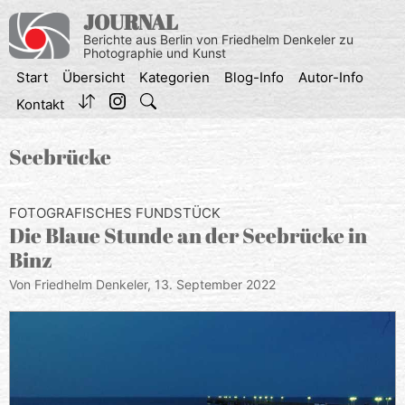
Zum
JOURNAL
Inhalt
Berichte aus Berlin von Friedhelm Denkeler zu
springen
Photographie und Kunst
Start
Übersicht
Kategorien
Blog-Info
Autor-Info
Kontakt
Seebrücke
FOTOGRAFISCHES FUNDSTÜCK
Die Blaue Stunde an der Seebrücke in
Binz
Von Friedhelm Denkeler,
13. September 2022