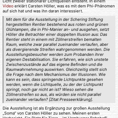
Licht zweier stationärer Lichtquellen entsteht. In einem
Video
erklärt Carsten Höller, was es mit dem Phi-Phänomen
auf sich hat und was ihn daran interessiert.
Mit dem für die Ausstellung in der Schering Stiftung
hergestellten Rentier bestehend aus roten und grünen
Glühlampen, die in Phi-Manier an- und ausgehen, setzt
Höller die Betrachter einer doppelten Illusion aus: Das
Rentier steht in einem mit Zöllnerstreifen bemalten
Raum, welche zwar parallel zueinander verlaufen, aber
als divergierende Streifen wahrgenommen werden. Die
Ausstellungsbesucher werden zum Probanden ihrer
eigenen Destabilisation. Sie erfahren, wie sich unstete
Zwischenzustände auf das eigene Befinden und die
Raumwahrnehmung auswirken. Gleichzeitig stellt sich
die Frage nach dem Mechanismus der Illusionen. Wie
kann es sein, dass springende Lichtpunkte gesehen
werden, wenn die Lichtquelle, zu der der Lichtpunkt
springt, noch gar nicht an ist? Wieso sehen die
Zöllnerstreifen so aus, als würden sie nicht parallel
zueinander verlaufen? [Zitat Presseerklärung].
Die Ausstellung ist als Ergänzung zur großen Ausstellung
„Soma“ von Carsten Höller zu sehen. Meinen ersten