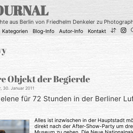
OURNAL
chte aus Berlin von Friedhelm Denkeler zu Photograp
Kategorien
Blog-Info
Autor-Info
Kontakt
vy
e Objekt der Begierde
r,
30. Januar 2011
lene für 72 Stunden in der Berliner Luf
Alles ist inzwischen in der Hauptstadt mö
direkt nach der After-Show-Party um dre
Museum zu gehen. Die Neue Nationalgale