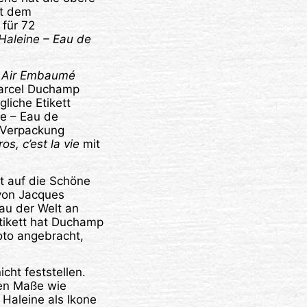
it dem
 für 72
 Haleine – Eau de
 Air Embaumé
Marcel Duchamp
gliche Etikett
ne – Eau de
r Verpackung
ros, c’est la vie
mit
t auf die Schöne
von Jacques
au der Welt an
tikett hat Duchamp
oto angebracht,
cht feststellen.
ben Maße wie
Haleine als Ikone