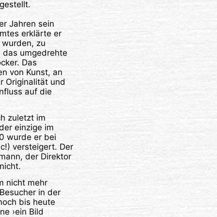
estellt.
er Jahren sein
tes erklärte er
t wurden, zu
d das umgedrehte
ocker. Das
en von Kunst, an
Originalität und
fluss auf die
h zuletzt im
der einzige im
10 wurde er bei
ic!) versteigert. Der
lmann, der Direktor
nicht.
 nicht mehr
 Besucher in der
 noch bis heute
e ›ein Bild