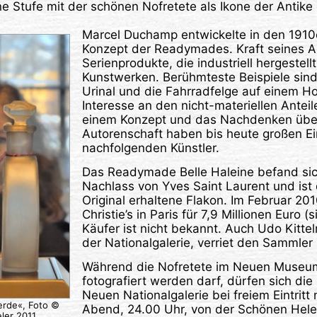
ne Stufe mit der schönen Nofretete als Ikone der Antike g
Marcel Duchamp entwickelte in den 1910
Konzept der Readymades. Kraft seines Am
Serienprodukte, die industriell hergestell
Kunstwerken. Berühmteste Beispiele sin
Urinal und die Fahrradfelge auf einem H
Interesse an den nicht-materiellen Anteil
einem Konzept und das Nachdenken über 
Autorenschaft haben bis heute großen Ein
nachfolgenden Künstler.
Das Readymade Belle Haleine befand sic
Nachlass von Yves Saint Laurent und ist 
Original erhaltene Flakon. Im Februar 20
Christie’s in Paris für 7,9 Millionen Euro (s
Käufer ist nicht bekannt. Auch Udo Kitte
der Nationalgalerie, verriet den Sammler 
Während die Nofretete im Neuen Museum
fotografiert werden darf, dürfen sich die
Neuen Nationalgalerie bei freiem Eintritt
erde«, Foto ©
Abend, 24.00 Uhr, von der Schönen Helen
ler 2011