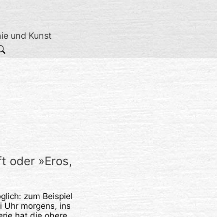
hie und Kunst
t oder »Eros,
glich: zum Beispiel
i Uhr morgens, ins
rie hat die obere