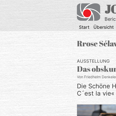
Zum
J
Inhalt
springen
Beri
Start
Übersicht
Rrose Séla
AUSSTELLUNG
Das obskur
Von Friedhelm Denkele
Die Schöne He
C´est la vie«