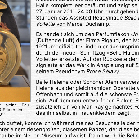
Halle komplett leer geräumt und zeigt se
27. Januar 2011, 24.00 Uhr, durchgehend
Stunden das Assisted Readymade
Belle
Voilette
von Marcel Duchamp.
Es handelt sich um den Parfumflakon
Un
(Duftende Luft) der Firma Rigaud, den 
1921 ›modifizierte‹, indem er das ursprün
durch den neuen Schriftzug »Belle Halei
Voilette« ersetzte. Auf der Rückseite de
signierte er das Werk in Anspielung auf
E
seinem Pseudonym
Rrose Sélavy
.
Belle Haleine oder Schöner Atem verweis
Helene aus der gleichnamigen Operette 
Offenbach und somit auf die schönste Fr
sich. Auf dem neu entworfenen Flakon-E
e Haleine – Eau
zusätzlich ein von Man Ray gemachtes F
© Friedhelm
das ihn selbst in Frauenkleidern zeigt.
011
 duftet, konnte ich während meines Besuches leider ni
nter einem riesengroßen, gläsernen Panzer, der diesel
haube im Neuen Museum aufweist. Damit wird die Belle 