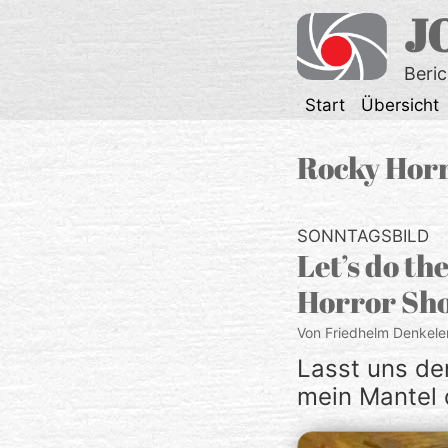
Zum
J
Inhalt
springen
Beri
Start
Übersicht
Rocky Hor
SONNTAGSBILD
Let’s do t
Horror Sh
Von Friedhelm Denkele
Lasst uns de
mein Mantel 