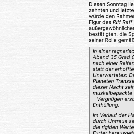
Diesen Sonntag li
zehnten und letzt
würde den Rahmen 
Figur des
Riff Raff
außergewöhnlichen
bestätigten, die S
seiner Rolle gemä
In einer regner
Abend 35 Grad C
nach einer Reif
statt der erhofft
Unerwartetes: De
Planeten Transse
dieser Nacht sei
muskelbepackte R
– Vergnügen ersc
Enthüllung.
Im Verlauf der Ha
durch Untreue se
die rigiden Wert
Furter herausgefo