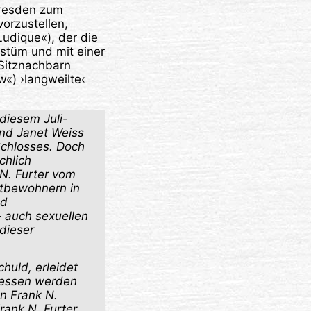
Dresden zum
orzustellen,
udique«), der die
ostüm und mit einer
 Sitznachbarn
«) ›langweilte‹
diesem Juli-
und Janet Weiss
Schlosses. Doch
chlich
 N. Furter vom
itbewohnern in
nd
– auch sexuellen
dieser
huld, erleidet
dessen werden
n Frank N.
Frank N. Furter