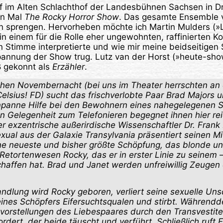
ef im Alten Schlachthof der Landesbühnen Sachsen in 
en Mal
The Rocky Horror Show
. Das gesamte Ensemble v
sprengen. Hervorheben möchte ich Martin Mulders (»L
in einem für die Rolle eher ungewohnten, raffinierten K
 Stimme interpretierte und wie mir meine beidseitigen
pannung der Show trug. Lutz van der Horst (»heute-show
ß gekonnt als
Erzähler
.
ischen Novembernacht
(bei uns im Theater herrschten an 
elsius! FD)
sucht das frischverlobte Paar Brad Majors 
enpanne Hilfe bei den Bewohnern eines nahegelegenen 
en Gelegenheit zum Telefonieren begegnet ihnen hier rei
r exzentrische außerirdische Wissenschaftler Dr. Frank
xual aus der Galaxie Transylvania präsentiert seinen M
ne neueste und bisher größte Schöpfung, das blonde u
etortenwesen Rocky, das er in erster Linie zu seinem 
haffen hat. Brad und Janet werden unfreiwillig Zeugen 
ndlung wird Rocky geboren, verliert seine sexuelle Unsc
ines Schöpfers Eifersuchtsqualen und stirbt. Während
evorstellungen des Liebespaares durch den Transvestite
rdert, der beide täuscht und verführt. Schließlich ruft 