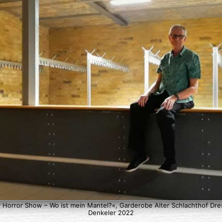
 Horror Show – Wo ist mein Mantel?«, Garderobe Alter Schlachthof Dr
Denkeler 2022