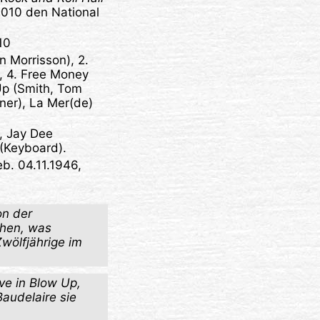
 2010 den National
10
an Morrisson), 2.
), 4. Free Money
 Up (Smith, Tom
ner), La Mer(de)
), Jay Dee
 (Keyboard).
eb. 04.11.1946,
on der
ehen, was
wölfjährige im
ve in Blow Up,
audelaire sie