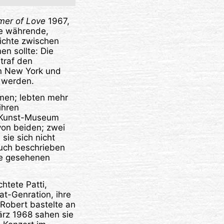
er of Love
1967,
re währende,
ichte zwischen
n sollte: Die
 traf den
in New York und
r werden.
men; lebten mehr
ihren
s Kunst-Museum
 von beiden; zwei
 sie sich nicht
uch beschrieben
die gesehenen
htete Patti,
at-Genration, ihre
Robert bastelte an
ärz 1968 sahen sie