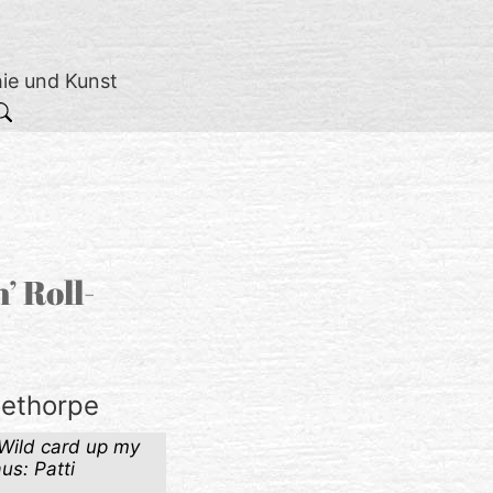
hie und Kunst
’ Roll-
lethorpe
 Wild card up my
us: Patti