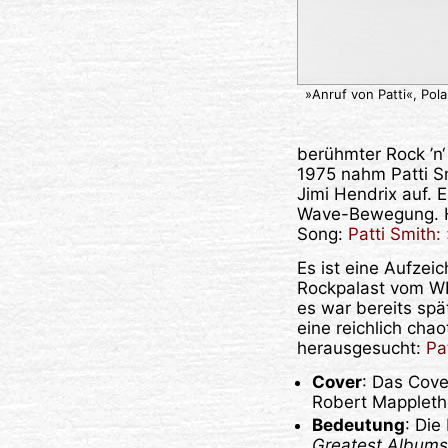
»Anruf von Patti«, Pol
berühmter Rock ’n
1975 nahm Patti Sm
Jimi Hendrix auf.
Wave-Bewegung. H
Song:
Patti Smith:
Es ist eine Aufzei
Rockpalast vom WD
es war bereits spä
eine reichlich cha
herausgesucht:
Pa
Cover
: Das Cov
Robert Mappletho
Bedeutung
: Die
Greatest Albums 