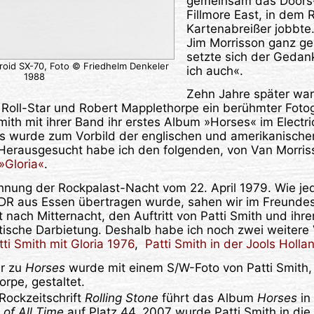
gemeinsam das Doors
Fillmore East, in dem 
Kartenabreißer jobbte
Jim Morrisson ganz ge
setzte sich der Gedan
aroid SX-70, Foto © Friedhelm Denkeler
ich auch«.
1988
Zehn Jahre später war 
‘ Roll-Star und Robert Mapplethorpe ein berühmter Foto
ith mit ihrer Band ihr erstes Album »Horses« im Electr
 Es wurde zum Vorbild der englischen und amerikanisc
erausgesucht habe ich den folgenden, von Van Morris
 »Gloria«
.
chnung der Rockpalast-Nacht vom 22. April 1979. Wie j
R aus Essen übertragen wurde, sahen wir im Freundesk
t nach Mitternacht, den Auftritt von Patti Smith und ihr
otische Darbietung. Deshalb habe ich noch zwei weitere
tti Smith mit Gloria 1976
,
Patti Smith in der Jools Holl
er zu
Horses
wurde mit einem S/W-Foto von Patti Smith, 
rpe, gestaltet.
 Rockzeitschrift
Rolling Stone
führt das Album
Horses
in 
of All Time
auf Platz 44. 2007 wurde Patti Smith in die