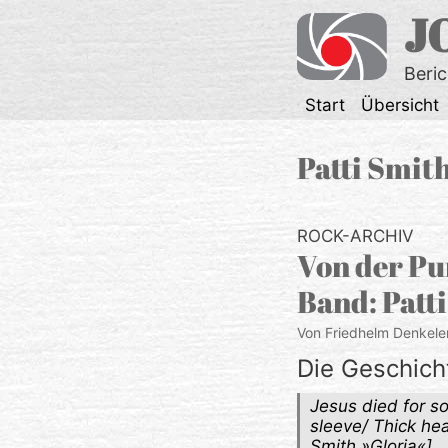
Zum
J
Inhalt
springen
Beri
Start
Übersicht
Patti Smit
ROCK-ARCHIV
Von der Pun
Band: Patt
Von Friedhelm Denkele
Die Geschich
Jesus died for so
sleeve/ Thick he
Smith »Gloria«]