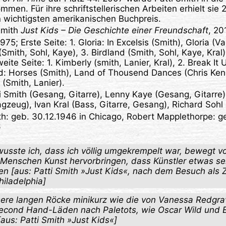
men. Für ihre schriftstellerischen Arbeiten erhielt sie
 wichtigsten amerikanischen Buchpreis.
 Smith
Just Kids – Die Geschichte einer Freundschaft
, 20
1975; Erste Seite: 1. Gloria: In Excelsis (Smith), Gloria (V
mith, Sohl, Kaye), 3. Birdland (Smith, Sohl, Kaye, Kral
eite Seite: 1. Kimberly (smith, Lanier, Kral), 2. Break It
nd: Horses (Smith), Land of Thousend Dances (Chris Ken
e (Smith, Lanier).
ti Smith (Gesang, Gitarre), Lenny Kaye (Gesang, Gitarre
gzeug), Ivan Kral (Bass, Gitarre, Gesang), Richard Sohl
ith: geb. 30.12.1946 in Chicago, Robert Mapplethorpe: g
6
usste ich, dass ich völlig umgekrempelt war, bewegt v
 Menschen Kunst hervorbringen, dass Künstler etwas s
en [aus: Patti Smith »Just Kids«, nach dem Besuch als Z
iladelphia]
sere langen Röcke minikurz wie die von Vanessa Redgra
econd Hand-Läden nach Paletots, wie Oscar Wild und B
aus: Patti Smith »Just Kids«]