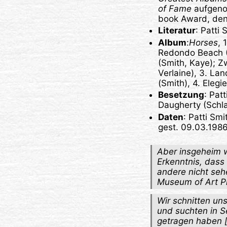
of Fame
aufgenom
book Award, den
Literatur
: Patti
Album
:
Horses
, 
Redondo Beach (S
(Smith, Kaye); Zw
Verlaine), 3. La
(Smith), 4. Elegi
Besetzung
: Pat
Daugherty (Schla
Daten
: Patti Sm
gest. 09.03.198
Aber insgeheim w
Erkenntnis, dass
andere nicht seh
Museum of Art Ph
Wir schnitten un
und suchten in S
getragen haben [