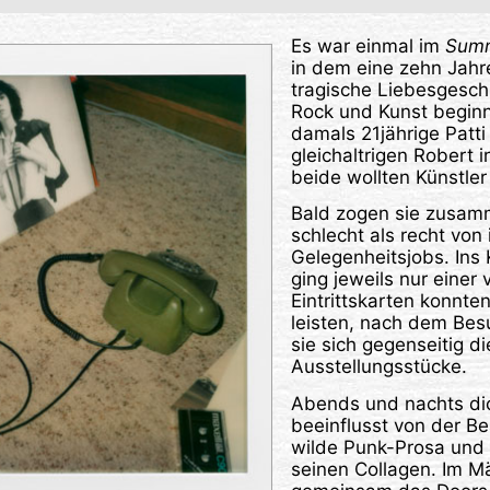
Es war einmal im
Summ
in dem eine zehn Jah
tragische Liebesgesch
Rock und Kunst beginne
damals 21jährige Patti
gleichaltrigen Robert 
beide wollten Künstle
Bald zogen sie zusam
schlecht als recht von 
Gelegenheitsjobs. In
ging jeweils nur einer
Eintrittskarten konnten
leisten, nach dem Bes
sie sich gegenseitig 
Ausstellungsstücke.
Abends und nachts dic
beeinflusst von der Be
wilde Punk-Prosa und 
seinen Collagen. Im M