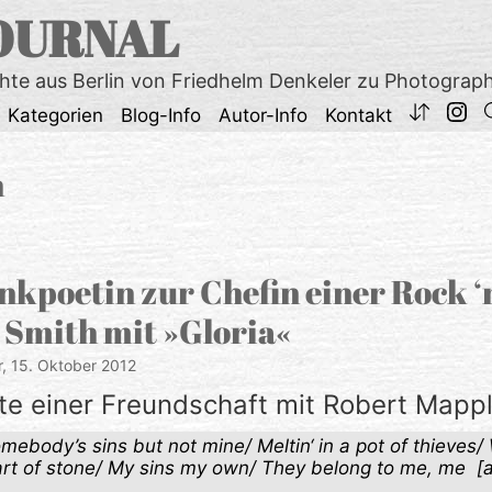
OURNAL
chte aus Berlin von Friedhelm Denkeler zu Photograp
Kategorien
Blog-Info
Autor-Info
Kontakt
h
kpoetin zur Chefin einer Rock ‘n
i Smith mit »Gloria«
r,
15. Oktober 2012
te einer Freundschaft mit Robert Mapp
mebody’s sins but not mine/ Meltin‘ in a pot of thieves/
art of stone/ My sins my own/ They belong to me, me [a