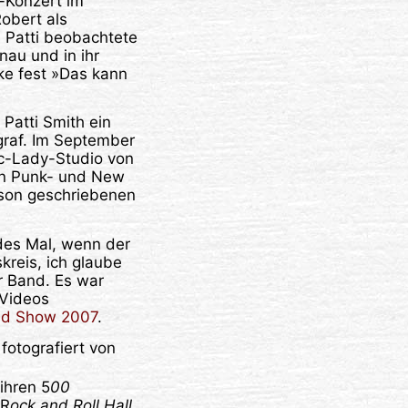
-Konzert im
Robert als
. Patti beobachtete
nau und in ihr
ke fest »Das kann
Patti Smith ein
graf. Im September
ic-Lady-Studio von
hen Punk- und New
son geschriebenen
edes Mal, wenn der
reis, ich glaube
er Band. Es war
 Videos
and Show 2007
.
fotografiert von
ihren 5
00
 R
ock and Roll Hall