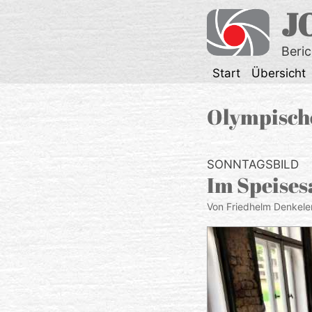
Zum
J
Inhalt
springen
Beri
Start
Übersicht
Olympisch
SONNTAGSBILD
Im Speises
Von Friedhelm Denkele