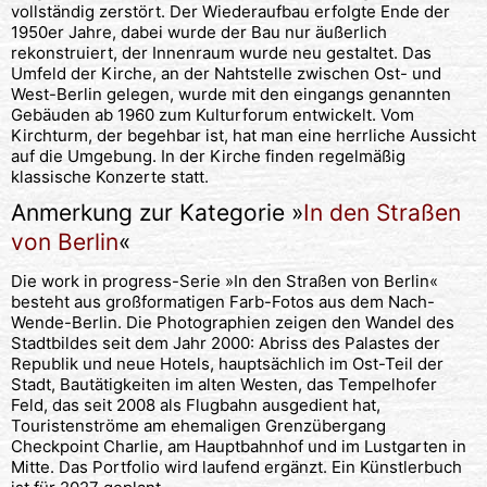
vollständig zerstört. Der Wiederaufbau erfolgte Ende der
1950er Jahre, dabei wurde der Bau nur äußerlich
rekonstruiert, der Innenraum wurde neu gestaltet. Das
Umfeld der Kirche, an der Nahtstelle zwischen Ost- und
West-Berlin gelegen, wurde mit den eingangs genannten
Gebäuden ab 1960 zum Kulturforum entwickelt. Vom
Kirchturm, der begehbar ist, hat man eine herrliche Aussicht
auf die Umgebung. In der Kirche finden regelmäßig
klassische Konzerte statt.
Anmerkung zur Kategorie »
In den Straßen
von Berlin
«
Die work in progress-Serie »In den Straßen von Berlin«
besteht aus großformatigen Farb-Fotos aus dem Nach-
Wende-Berlin. Die Photographien zeigen den Wandel des
Stadtbildes seit dem Jahr 2000: Abriss des Palastes der
Republik und neue Hotels, hauptsächlich im Ost-Teil der
Stadt, Bautätigkeiten im alten Westen, das Tempelhofer
Feld, das seit 2008 als Flugbahn ausgedient hat,
Touristenströme am ehemaligen Grenzübergang
Checkpoint Charlie, am Hauptbahnhof und im Lustgarten in
Mitte. Das Portfolio wird laufend ergänzt. Ein Künstlerbuch