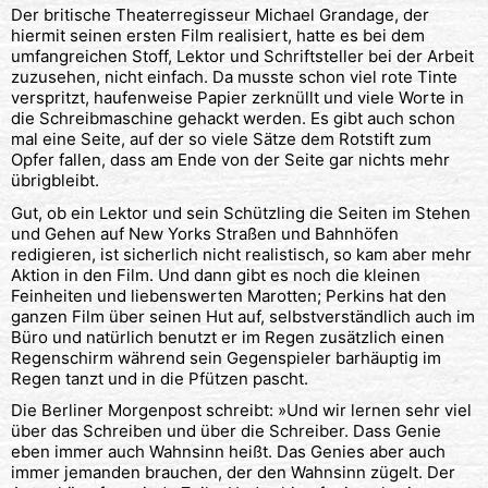
Der britische Theaterregisseur Michael Grandage, der
hiermit seinen ersten Film realisiert, hatte es bei dem
umfangreichen Stoff, Lektor und Schriftsteller bei der Arbeit
zuzusehen, nicht einfach. Da musste schon viel rote Tinte
verspritzt, haufenweise Papier zerknüllt und viele Worte in
die Schreibmaschine gehackt werden. Es gibt auch schon
mal eine Seite, auf der so viele Sätze dem Rotstift zum
Opfer fallen, dass am Ende von der Seite gar nichts mehr
übrigbleibt.
Gut, ob ein Lektor und sein Schützling die Seiten im Stehen
und Gehen auf New Yorks Straßen und Bahnhöfen
redigieren, ist sicherlich nicht realistisch, so kam aber mehr
Aktion in den Film. Und dann gibt es noch die kleinen
Feinheiten und liebenswerten Marotten; Perkins hat den
ganzen Film über seinen Hut auf, selbstverständlich auch im
Büro und natürlich benutzt er im Regen zusätzlich einen
Regenschirm während sein Gegenspieler barhäuptig im
Regen tanzt und in die Pfützen pascht.
Die Berliner Morgenpost schreibt: »Und wir lernen sehr viel
über das Schreiben und über die Schreiber. Dass Genie
eben immer auch Wahnsinn heißt. Das Genies aber auch
immer jemanden brauchen, der den Wahnsinn zügelt. Der