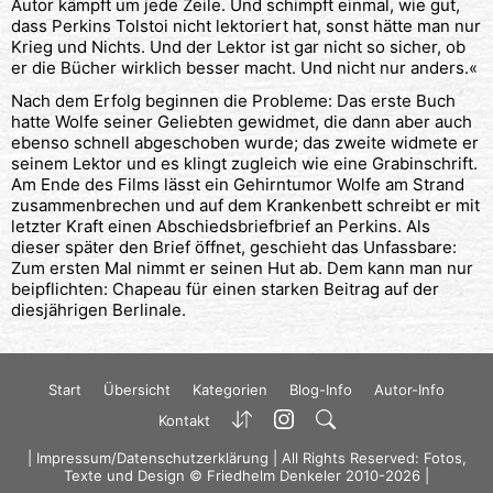
Autor kämpft um jede Zeile. Und schimpft einmal, wie gut,
dass Perkins Tolstoi nicht lektoriert hat, sonst hätte man nur
Krieg und Nichts. Und der Lektor ist gar nicht so sicher, ob
er die Bücher wirklich besser macht. Und nicht nur anders.«
Nach dem Erfolg beginnen die Probleme: Das erste Buch
hatte Wolfe seiner Geliebten gewidmet, die dann aber auch
ebenso schnell abgeschoben wurde; das zweite widmete er
seinem Lektor und es klingt zugleich wie eine Grabinschrift.
Am Ende des Films lässt ein Gehirntumor Wolfe am Strand
zusammenbrechen und auf dem Krankenbett schreibt er mit
letzter Kraft einen Abschiedsbriefbrief an Perkins. Als
dieser später den Brief öffnet, geschieht das Unfassbare:
Zum ersten Mal nimmt er seinen Hut ab. Dem kann man nur
beipflichten: Chapeau für einen starken Beitrag auf der
diesjährigen Berlinale.
Start
Übersicht
Kategorien
Blog-Info
Autor-Info
Kontakt
|
Impressum/Datenschutzerklärung
| All Rights Reserved: Fotos,
Texte und Design © Friedhelm Denkeler 2010-2026 |