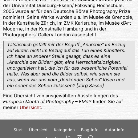
der Universität Duisburg-Essen/ Folkwang Hochschule.
2005 wurde er für den Deutsche Börse Photography Prize
nominiert. Seine Werke wurden u.a. im Musée de Grenoble,
in der Kunsthalle Zürich, im ZMK Karlsruhe, im Musée d’Art
Moderne, in der Kunsthalle Hamburg und in der
Photographers’ Gallery London ausgestellt.
Tatsächlich gefällt mir der Begriff „Anarchie“ im Bezug
auf Bilder, nicht im Bezug auf das Tun eines Künstlers.
Ich habe an anderer Stelle gesagt, dass es eine
„Anarchie der Bilder“ gibt, eine Herrschaftslosigkeit,
unorganisiert halt, die ich für das wesentliche Potential
halte. Was aber sind die Bilder selbst, wie sehen sie
aus, wenn wir uns vom „denkenden Sehen“ lösen und
ein sehendes Sehen zulassen? [Jörg Sasse]
Eine Übersicht von ausgewählten Ausstellungen des
European Month of Photography – EMoP
finden Sie auf
meiner
Übersicht
.
Start
Übersicht
Kategorien
Blog-Info
Autor-Info