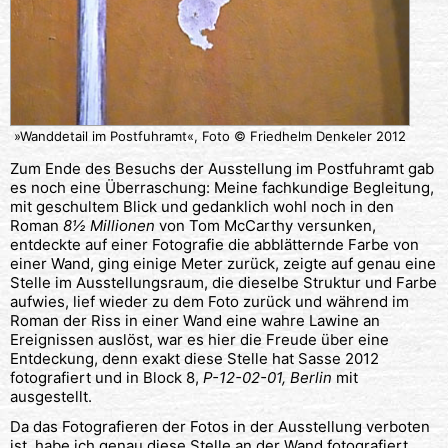
»Wanddetail im Postfuhramt«, Foto © Friedhelm Denkeler 2012
Zum Ende des Besuchs der Ausstellung im Postfuhramt gab
es noch eine Überraschung: Meine fachkundige Begleitung,
mit geschultem Blick und gedanklich wohl noch in den
Roman
8½ Millionen
von Tom McCarthy versunken,
entdeckte auf einer Fotografie die abblätternde Farbe von
einer Wand, ging einige Meter zurück, zeigte auf genau eine
Stelle im Ausstellungsraum, die dieselbe Struktur und Farbe
aufwies, lief wieder zu dem Foto zurück und während im
Roman der Riss in einer Wand eine wahre Lawine an
Ereignissen auslöst, war es hier die Freude über eine
Entdeckung, denn exakt diese Stelle hat Sasse 2012
fotografiert und in Block 8,
P-12-02-01, Berlin
mit
ausgestellt.
Da das Fotografieren der Fotos in der Ausstellung verboten
ist, habe ich genau diese Stelle an der Wand fotografiert,