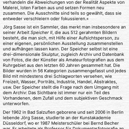
verhandeln die Abweichungen von der Realität Aspekte von
Malerei, loten Farben aus und setzen Formen neu
zusammen. Die Ausschnitte sind teils so gewählt, dass sie
entweder verschleiern oder fokussieren.«
Jörg Sasse ist ein Sammler, das merkt man insbesondere an
seiner Arbeit
Speicher II
, die aus 512 gerahmten Bildern
besteht, die man sich, mit Hilfe einer Aufsichtsperson, zu
einer eigenen, persönlichen Ausstellung zusammenstellen
und aufhängen lassen kann. Der Speicher selbst ist eine
drei-dimensionale Skulptur, zugleich Archiv und Datenbank
von Fotos, die der Künstler als Amateurfotografien aus dem
Ruhrgebiet aus den letzten 60 Jahren gesammelt hat. Die
Bilder wurden in 56 Kategorien zusammengefasst und jedes
Bild mit mindestens drei Schlagworten versehen, wie
Freizeit, Wasser, Porträts, Industrie, Handel, Abstraktes,
usw. Der Speicher stellt die Frage nach dem Umgang mit
dem Archiv: Das Sichtbare ist immer nur ein Teil des
Vorhandenen, dem Zufall und dem subjektiven Geschmack
unterworfen.
Der 1962 in Bad Salzuflen geborene und seit 2006 in Berlin
lebende Jörg Sasse, studierte an der Kunstakademie
Düsseldorf, wo er 1987 Meisterschüler bei Bernd Becher
war. Er arbeitete als Professor für Dokumentarfotografie an