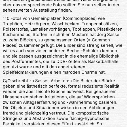
aber das entsprechende Foto sollten Sie nun selber in der
sehenswerten Ausstellung finden.
110 Fotos von Gemeinplätzen (Commonplaces) wie
Trophäen, Heizkörpern, Waschbecken, Treppenabsätzen,
Polstersofas, Lamellenvorhängen, Topflappen, Plastiktieren,
Küchenradios, Stoffen in schrillen Mustern hat Jörg Sasse
zu zehn Blöcken, zu gemeinsamen Orten (= Common
Places) zusammengefügt. Die Bilder sind streng seriell, wie
wir es auch von vielen anderen Becher-Schülern kennen
und sie passen ausgezeichnet in die ehemalige Bibliothek
des Postfuhramtes, die zu DDR-Zeiten als Basketballhalle
genutzt wurde und mit den abgetretenen
Spielfeldmarkierungen einen maroden Charme hat.
C/O schreibt zu Sasses Arbeiten: »Die Bilder der Blöcke
geben eine ästhetisch perfekte, formal reduzierte Realität
wieder, die aber leichte Brüche aufweist. Bei genauerem
Hinsehen entstehen Irritationen, die auf Widersprüchen
zwischen Alltagserfahrung und -wahrnehmung basieren.
Die Objekte und Situationen wirken in den Abbildungen
fremd und gleichzeitig vertraut. Die kompositorische
Stringenz und Abstraktion sowie flächig-hypnotische
Farbigkeit verstärken diesen Effekt zusätzlich. So