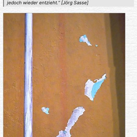
jedoch wieder entzieht.“ [Jörg Sasse]