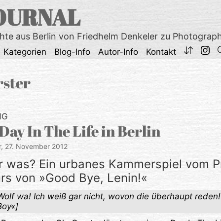
OURNAL
chte aus Berlin von Friedhelm Denkeler zu Photograp
Kategorien
Blog-Info
Autor-Info
Kontakt
rster
NG
Day In The Life in Berlin
r,
27. November 2012
er was? Ein urbanes Kammerspiel vom P
rs von »Good Bye, Lenin!«
 Wolf wa! Ich weiß gar nicht, wovon die überhaupt reden!
Boy«]