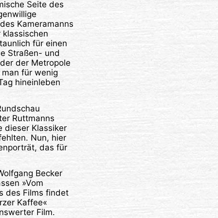
mische Seite des
genwillige
e des Kameramanns
r klassischen
taunlich für einen
ie Straßen- und
der der Metropole
er man für wenig
Tag hineinleben
 Rundschau
lter Ruttmanns
 dieser Klassiker
fehlten. Nun, hier
enporträt, das für
 Wolfgang Becker
lassen »Vom
 des Films findet
rzer Kaffee«
nswerter Film.