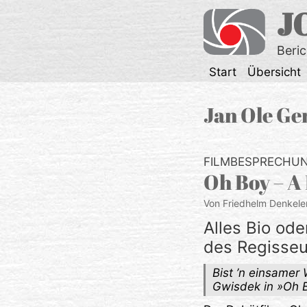
Zum
J
Inhalt
springen
Beri
Start
Übersicht
Jan Ole Ge
FILMBESPRECHU
Oh Boy – A 
Von Friedhelm Denkele
Alles Bio od
des Regisseu
Bist ’n einsamer
Gwisdek in »Oh 