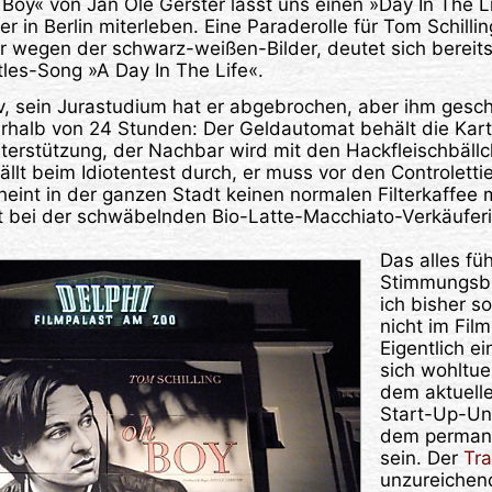
Boy« von Jan Ole Gerster lässt uns einen »Day In The L
 in Berlin miterleben. Eine Paraderolle für Tom Schillin
ur wegen der schwarz-weißen-Bilder, deutet sich bereits 
les-Song »A Day In The Life«.
iv, sein Jurastudium hat er abgebrochen, aber ihm geschi
rhalb von 24 Stunden: Der Geldautomat behält die Karte
nterstützung, der Nachbar wird mit den Hackfleischbällc
fällt beim Idiotentest durch, er muss vor den Controlett
heint in der ganzen Stadt keinen normalen Filterkaffee
t bei der schwäbelnden Bio-Latte-Macchiato-Verkäuferi
Das alles fü
Stimmungsbil
ich bisher s
nicht im Fil
Eigentlich ei
sich wohltue
dem aktuell
Start-Up-U
dem permant
sein. Der
Tra
unzureichend