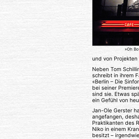
»Oh Bo
und von Projekten
Neben Tom Schillin
schreibt in ihrem 
«Berlin – Die Sinf
bei seiner Premiere
sind sie. Etwas spä
ein Gefühl von heut
Jan-Ole Gerster ha
angefangen, desha
Praktikanten des 
Niko in einem Kra
besitzt – irgendwi