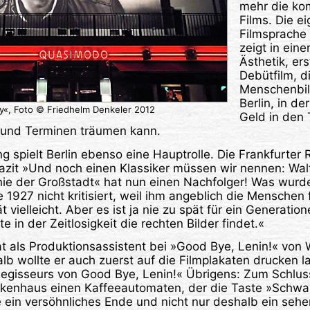
mehr die ko
Films. Die ei
Filmsprach
zeigt in eine
Ästhetik, ers
Debütfilm, d
Menschenbil
Berlin, in d
y«, Foto © Friedhelm Denkeler 2012
Geld in den 
 und Terminen träumen kann.
g spielt Berlin ebenso eine Hauptrolle. Die Frankfurter
Fazit »Und noch einen Klassiker müssen wir nennen: Wa
onie der Großstadt« hat nun einen Nachfolger! Was wurde
 1927 nicht kritisiert, weil ihm angeblich die Menschen 
t vielleicht. Aber es ist ja nie zu spät für ein Generation
e in der Zeitlosigkeit die rechten Bilder findet.«
t als Produktionsassistent bei »Good Bye, Lenin!« von
lb wollte er auch zuerst auf die Filmplakaten drucken 
Regisseurs von Good Bye, Lenin!« Übrigens: Zum Schluss
nkenhaus einen Kaffeeautomaten, der die Taste »Schwa
e ein versöhnliches Ende und nicht nur deshalb ein sehe