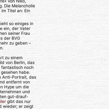
ife« von Niko,
g. Die Melancholie
im Titel an: Ein
eht so einiges in
 ein, der Vater
hen seiner Frau
ies der BVG
 mehr zu geben –
n.
hrt zu einem
d von Berlin, das
o fantastisch noch
m gesehen habe.
n Anti-Portrait, das
nd entfernt von
en Hype um die
nternehmen und
en gut-drauf-
iler
gibt das nur
 wieder; er zeigt