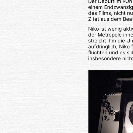
Der Debütfilm »Oh 
einem Endzwanziger
des Films, nicht n
Zitat aus dem Beat
Niko ist wenig akt
der Metropole inne
streicht ihm die U
aufdringlich, Niko 
flüchten und es sc
insbesondere nich