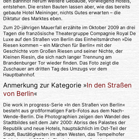
den Bahnhof herum weitere Gebäude, vorwiegend Hotels,
entstehen. Die ersten Bauten lassen aber, wie das bereits
gebaute Hotel Meininger, nichts Gutes erwarten – die
Diktatur des Marktes eben.
Zum 20-jährigen Mauerfall erzählte im Oktober 2009 an drei
Tagen die französische Theatergruppe Compagnie Royal De
Luxe auf den Straßen von Berlin das Einheitsmärchen »Die
Riesen kommen – ein Märchen für Berlin« mit der
Geschichte vom Großen Riesen und seiner Nichte, der
Kleinen Riesin, die sich nach langer Trennung am
Brandenburger Tor wieder finden. Das Foto zeigt die
Zuschauer am dritten Tag des Umzugs vor dem
Hauptbahnhof.
Anmerkung zur Kategorie »
In den Straßen
von Berlin
«
Die work in progress-Serie »In den Straßen von Berlin«
besteht aus großformatigen Farb-Fotos aus dem Nach-
Wende-Berlin. Die Photographien zeigen den Wandel des
Stadtbildes seit dem Jahr 2000: Abriss des Palastes der
Republik und neue Hotels, hauptsächlich im Ost-Teil der
Stadt, Bautätigkeiten im alten Westen, das Tempelhofer