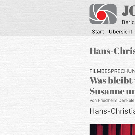
Zum
J
Inhalt
springen
Beri
Start
Übersicht
Hans-Chri
FILMBESPRECHU
Was bleibt 
Susanne un
Von Friedhelm Denkele
Hans-Christi