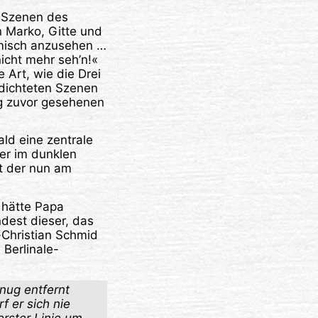
n Szenen des
 Marko, Gitte und
omisch anzusehen …
nicht mehr seh’n!«
 Art, wie die Drei
rdichteten Szenen
g zuvor gesehenen
ld eine zentrale
er im dunklen
it der nun am
t hätte Papa
dest dieser, das
-Christian Schmid
 Berlinale-
enug entfernt
f er sich nie
erster Linie um