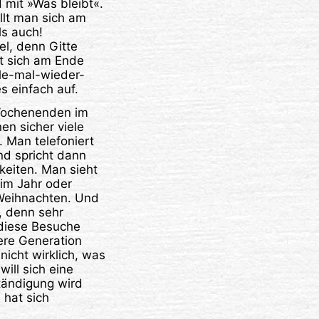
 mit »Was bleibt«.
llt man sich am
s auch!
el, denn Gitte
st sich am Ende
lle-mal-wieder-
 einfach auf.
Wochenenden im
en sicher viele
 Man telefoniert
nd spricht dann
keiten. Man sieht
 im Jahr oder
 Weihnachten. Und
, denn sehr
diese Besuche
tere Generation
nicht wirklich, was
will sich eine
tändigung wird
hat sich