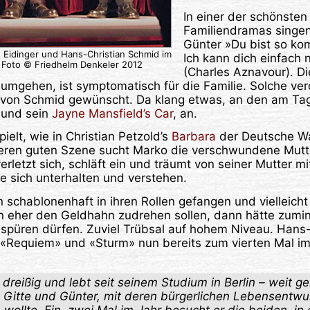
In einer der schönste
Familiendramas singen
Günter »Du bist so k
 Eidinger und Hans-Christian Schmid im
Ich kann dich einfach 
«, Foto © Friedhelm Denkeler 2012
(Charles Aznavour). Die
umgehen, ist symptomatisch für die Familie. Solche ve
r von Schmid gewünscht. Da klang etwas, an den am Ta
 und sein
Jayne Mansfield’s Car
, an.
ielt, wie in Christian Petzold’s
Barbara
der Deutsche Wa
eiteren guten Szene sucht Marko die verschwundene Mutt
verletzt sich, schläft ein und träumt von seiner Mutter m
ie sich unterhalten und verstehen.
n schablonenhaft in ihren Rollen gefangen und vielleich
 eher den Geldhahn zudrehen sollen, dann hätte zumin
spüren dürfen. Zuviel Trübsal auf hohem Niveau. Hans
, «Requiem» und «Sturm» nun bereits zum vierten Mal im
dreißig und lebt seit seinem Studium in Berlin – weit g
n Gitte und Günter, mit deren bürgerlichen Lebensentwur
wollte. Ein, zwei Mal im Jahr besucht er die beiden, in 