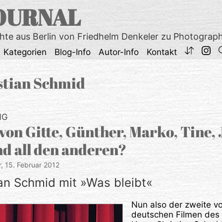
OURNAL
chte aus Berlin von Friedhelm Denkeler zu Photograp
Kategorien
Blog-Info
Autor-Info
Kontakt
stian Schmid
NG
von Gitte, Günther, Marko, Tine, 
d all den anderen?
r,
15. Februar 2012
an Schmid mit »Was bleibt«
Nun also der zweite v
deutschen Filmen des