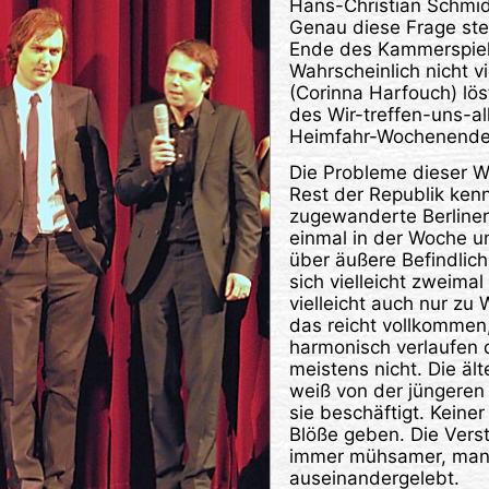
Hans-Christian Schmid
Genau diese Frage ste
Ende des Kammerspiel
Wahrscheinlich nicht vi
(Corinna Harfouch) lö
des Wir-treffen-uns-a
Heimfahr-Wochenendes
Die Probleme dieser 
Rest der Republik kenn
zugewanderte Berliner.
einmal in der Woche u
über äußere Befindlich
sich vielleicht zweimal
vielleicht auch nur zu
das reicht vollkommen
harmonisch verlaufen 
meistens nicht. Die äl
weiß von der jüngeren 
sie beschäftigt. Keiner 
Blöße geben. Die Vers
immer mühsamer, man 
auseinandergelebt.