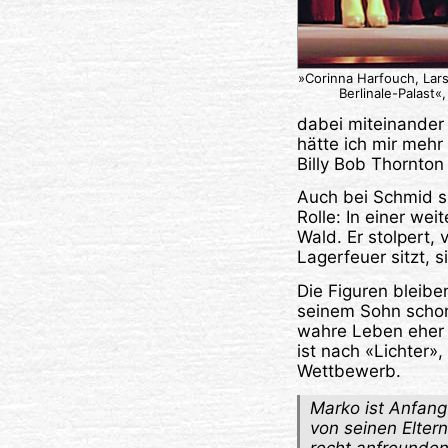
»Corinna Harfouch, Lars
Berlinale-Palast
dabei miteinander 
hätte ich mir meh
Billy Bob Thornton
Auch bei Schmid sp
Rolle: In einer w
Wald. Er stolpert, 
Lagerfeuer sitzt, s
Die Figuren bleibe
seinem Sohn schon
wahre Leben eher 
ist nach «Lichter»
Wettbewerb.
Marko ist Anfang 
von seinen Elter
recht anfreunden 