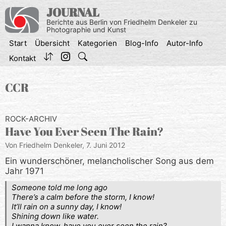
Zum
JOURNAL
Inhalt
Berichte aus Berlin von Friedhelm Denkeler zu
springen
Photographie und Kunst
Start
Übersicht
Kategorien
Blog-Info
Autor-Info
Kontakt
CCR
ROCK-ARCHIV
Have You Ever Seen The Rain?
Von Friedhelm Denkeler,
7. Juni 2012
Ein wunderschöner, melancholischer Song aus dem
Jahr 1971
Someone told me long ago
There’s a calm before the storm, I know!
It’ll rain on a sunny day, I know!
Shining down like water.
I wanna know, have you ever seen the rain?