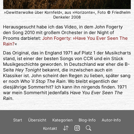
»Gewitterwolke über Kornfeld«, aus »Horizonte«, Foto © Friedhelm
Denkeler 2008
Herausgesucht habe ich das Video, in dem John Fogerty
den Song 2010 mit großem Orchester in der Night of
Prooms darbietet:
John Fogerty: »Have You Ever Seen The
Rain?
«
Das Original, das in England 1971 auf Platz 1 der Musikcharts
stand, ist einer der besten Songs von CCR und ein Stück
Musikgeschichte geworden. In Deutschland war eher die B-
Seite
Hey Tonight
bekannt, die inzwischen auch ein
Klassiker ist. John scheint den Regen zu lieben, später sang
er noch
Who´ll Stop The Rain
. Wo bleibt eigentlich der
diesjährige Sommerhit? Ich kann ihn nirgends finden. 1971
war mein Sommerhit jedenfalls
Have You Ever Seen The
Rain
.
Start
Übersicht
Kategorien
Blog-Info
Autor-Info
Kontakt