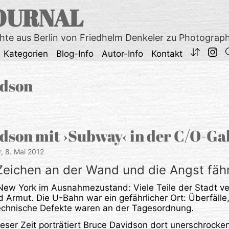
OURNAL
chte aus Berlin von Friedhelm Denkeler zu Photograp
Kategorien
Blog-Info
Autor-Info
Kontakt
idson
dson mit ›Subway‹ in der C/O-Ga
r,
8. Mai 2012
Zeichen an der Wand und die Angst fäh
New York im Ausnahmezustand: Viele Teile der Stadt ve
 Armut. Die U-Bahn war ein gefährlicher Ort: Überfälle
echnische Defekte waren an der Tagesordnung.
eser Zeit porträtiert Bruce Davidson dort unerschrocken