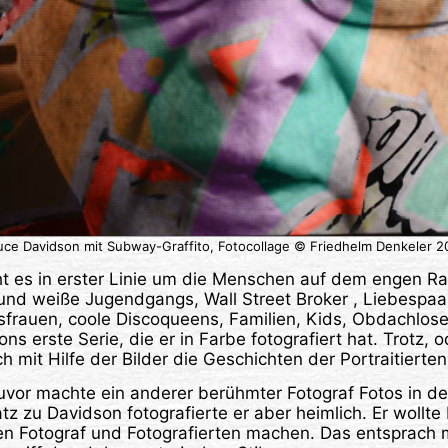
uce Davidson mit Subway-Graffito, Fotocollage © Friedhelm Denkeler 2
t es in erster Linie um die Menschen auf dem engen R
und weiße Jugendgangs, Wall Street Broker , Liebespaa
frauen, coole Discoqueens, Familien, Kids, Obdachlose 
ons erste Serie, die er in Farbe fotografiert hat. Trotz, 
h mit Hilfe der Bilder die Geschichten der Portraitierte
uvor machte ein anderer berühmter Fotograf Fotos in d
z zu Davidson fotografierte er aber heimlich. Er wollte 
hen Fotograf und Fotografierten machen. Das entsprach