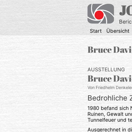
Zum
J
Inhalt
springen
Beri
Start
Übersicht
Bruce Dav
AUSSTELLUNG
Bruce Davi
Von Friedhelm Denkele
Bedrohliche 
1980 befand sich 
Ruinen, Gewalt und
Tunnelfeuer und t
Ausgerechnet in di