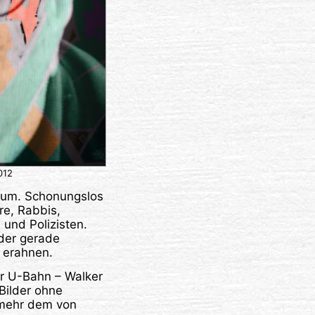
012
aum. Schonungslos
re, Rabbis,
und Polizisten.
oder gerade
n erahnen.
er U-Bahn – Walker
Bilder ohne
 mehr dem von