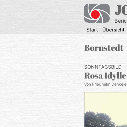
Zum
J
Inhalt
springen
Beri
Start
Übersicht
Bornstedt
SONNTAGSBILD
Rosa Idylle
Von Friedhelm Denkele