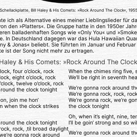
Schellackplatte, Bill Haley & His Comets: »Rock Around The Clock«, 195
 ich als Alternative eines meiner Lieblingslieder für d
von den »Platters«. Die Gruppe hatte in den 1950er Ja
teren balladenhaften Songs wie «Only You« und »Smoke
ge. In Deutschland dagegen war das Hula Hawaiian Qua
ny & Jonas« beliebt. Sie führten im Januar und Februa
e ist der Song nicht mehr zu ertragen.
l Haley & His Comets: »Rock Around The Cloc
lock, four o’clock, rock
When the chimes ring five, 
lock, eight o’clock, rock
We’ll be right in seventh he
’clock, twelve o’clock, rock
We’re gonna rock around the
round the clock tonight
We’re gonna rock, rock, rock,
on, join me hon‘
We’re gonna rock, we’re go
n when the clock strikes
the clock tonight
Oh, when it’s eight, nine, te
round the clock tonight
I’ll be goin‘ strong and so wi
ock, rock, ‚til broad daylight
We’re gonna rock around the
 we’re gonna rock around