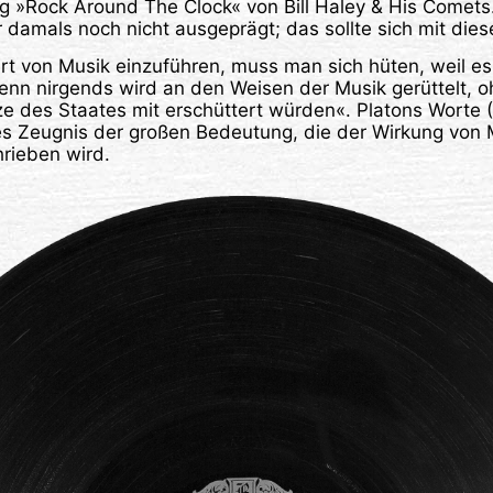
g »Rock Around The Clock« von Bill Haley & His Comets.
 damals noch nicht ausgeprägt; das sollte sich mit di
rt von Musik einzuführen, muss man sich hüten, weil e
enn nirgends wird an den Weisen der Musik gerüttelt, 
e des Staates mit erschüttert würden«. Platons Worte (
hes Zeugnis der großen Bedeutung, die der Wirkung von 
rieben wird.