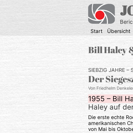
Zum
J
Inhalt
springen
Beri
Start
Übersicht
Bill Haley
SIEBZIG JAHRE – 
Der Sieges
Von Friedhelm Denkele
1955 – Bill 
Haley auf de
Die erste echte Ro
amerikanischen Cha
von Mai bis Oktobe