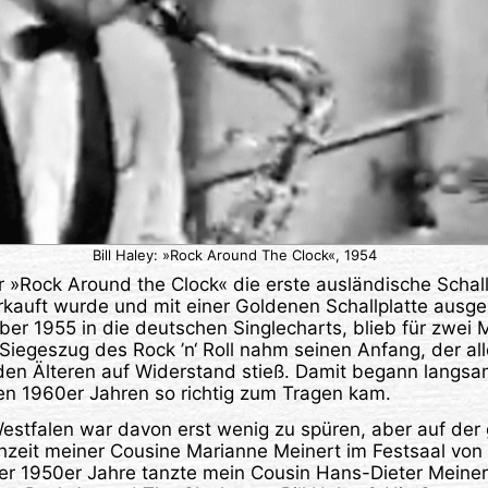
Bill Haley: »Rock Around The Clock«, 1954
 »Rock Around the Clock« die erste ausländische Schall
erkauft wurde und mit einer Goldenen Schallplatte ausg
er 1955 in die deutschen Singlecharts, blieb für zwei 
iegeszug des Rock ’n‘ Roll nahm seinen Anfang, der all
en Älteren auf Widerstand stieß. Damit begann langsam 
en 1960er Jahren so richtig zum Tragen kam.
estfalen war davon erst wenig zu spüren, aber auf der 
hzeit meiner Cousine Marianne Meinert im Festsaal von 
r 1950er Jahre tanzte mein Cousin Hans-Dieter Meinert