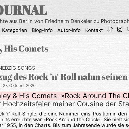
OURNAL
chte aus Berlin von Friedhelm Denkeler zu Photograp
Kategorien
Blog-Info
Autor-Info
Kontakt
 & His Comets
SIEBZIG SONGS
zug des Rock ’n‘ Roll nahm seine
r,
27. Oktober 2020
Haley & His Comets: »Rock Around The C
r Hochzeitsfeier meiner Cousine der Sta
ck ’n‘ Roll-Single, die eine Nummer-eins-Position in den
rts erreichte war »Rock Around the Clock«. Sie hielt s
r 1955, in den Charts. Bis zum Jahresende wurde sie s