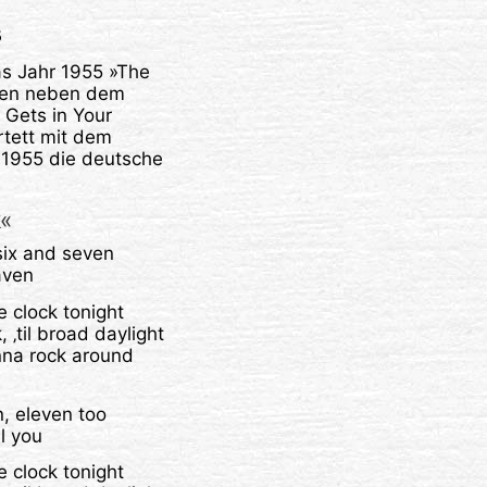
5
as Jahr 1955 »The
hren neben dem
 Gets in Your
rtett mit dem
r 1955 die deutsche
k«
six and seven
aven
 clock tonight
 ‚til broad daylight
nna rock around
n, eleven too
ll you
 clock tonight