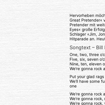
Hervorheben möchte
Great Pretender« 
Pretender mit wei
Eyes« große Erfol
Schlager «Jim, Jon
Hitparade an. Heut
Songtext – Bil
One, two, three o’c
Five, six, seven o’c
Nine, ten, eleven o
We’re gonna rock a
Put your glad rags 
We’ll have some fu
one
We’re gonna rock a
We’re gonna rock, r
We’re gonna rock,