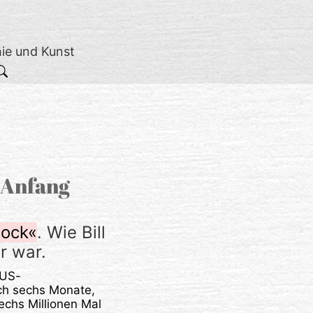
hie und Kunst
n Anfang
lock«
. Wie Bill
r war.
 US-
ich sechs Monate,
echs Millionen Mal