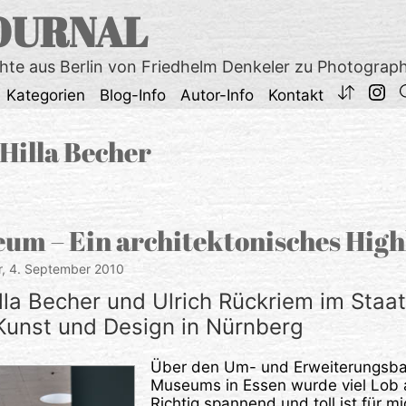
OURNAL
chte aus Berlin von Friedhelm Denkeler zu Photograp
Kategorien
Blog-Info
Autor-Info
Kontakt
Hilla Becher
um – Ein architektonisches High
r,
4. September 2010
lla Becher und Ulrich Rückriem im Staat
unst und Design in Nürnberg
Über den Um- und Erweiterungsba
Museums in Essen wurde viel Lob 
Richtig spannend und toll ist für m