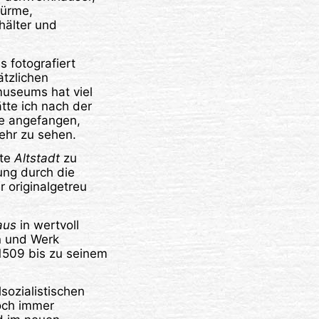
türme,
hälter und
 fotografiert
ätzlichen
useums hat viel
tte ich nach der
ne angefangen,
ehr zu sehen.
tte
Altstadt
zu
ung durch die
r originalgetreu
aus
in wertvoll
n und Werk
 1509 bis zu seinem
sozialistischen
och immer