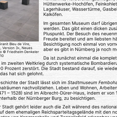
Hüttenwerke-Hochöfen, Feinkohle
Lagerhäuser, Wassertürme, Gasbe
Kalköfen.
Im gesamten Museum darf übrigens
werden. Das gibt einen dicken zus
Pluspunkt. Der Besuch des neuenm
Freude bereitet und am liebsten hä
Besichtigung noch einmal von vor
ranit Bleu de Vire,
, Version 3«, Neues
aber es gibt in Nürnberg ja noch m
o © Friedhelm Denkeler
10
Da ist zunächst einmal die komple
 im zweiten Weltkrieg durch systematische Bombardier
90 Prozent zerstört. Die Stadt bestand darauf, sie wiede
das hat sich gelohnt.
schichte der Stadt lässt sich im
Stadtmuseum Femboh
ginalräumen nachvollziehen. Leben und Wohnen, Arbeite
471 – 1528) sind im Albrecht-Dürer-Haus, indem er von
nterhalb der Nürnberger Burg, zu besichtigen.
 Stadt gehört leider auch die Zeit während des national
auf dem ehemaligen Reichsparteitagsgelände mit den n