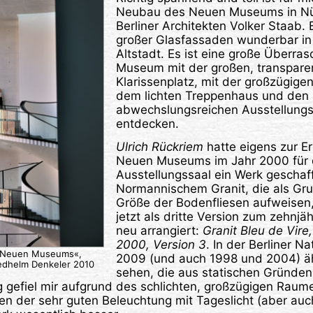
Neubau des Neuen Museums in Nü
Berliner Architekten Volker Staab. E
großer Glasfassaden wunderbar in
Altstadt. Es ist eine große Überra
Museum mit der großen, transpar
Klarissenplatz, mit der großzügige
dem lichten Treppenhaus und den
abwechslungsreichen Ausstellung
entdecken.
Ulrich Rückriem
hatte eigens zur E
Neuen Museums im Jahr 2000 für 
Ausstellungssaal ein Werk geschaf
Normannischem Granit, die als Gru
Größe der Bodenfliesen aufweisen,
jetzt als dritte Version zum zehnj
neu arrangiert:
Granit Bleu de Vire
2000, Version 3
. In der Berliner N
 Neuen Museums«,
2009 (und auch 1998 und 2004) ä
edhelm Denkeler 2010
sehen, die aus statischen Gründen
g gefiel mir aufgrund des schlichten, großzügigen Raum
 der sehr guten Beleuchtung mit Tageslicht (aber auch