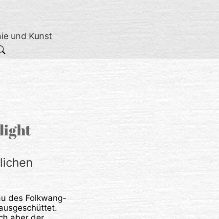
hie und Kunst
light
lichen
u des Folkwang-
ausgeschüttet.
ich aber der