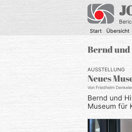
Zum
J
Inhalt
springen
Beri
Start
Übersicht
Bernd und 
AUSSTELLUNG
Neues Muse
Von Friedhelm Denkele
Bernd und Hi
Museum für K