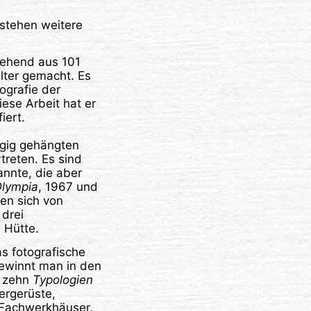
stehen weitere
tehend aus 101
lter gemacht. Es
ografie der
iese Arbeit hat er
iert.
ügig gehängten
reten. Es sind
annte, die aber
lympia
, 1967 und
den sich von
 drei
 Hütte.
s fotografische
ewinnt man in den
n zehn
Typologien
dergerüste,
 Fachwerkhäuser,