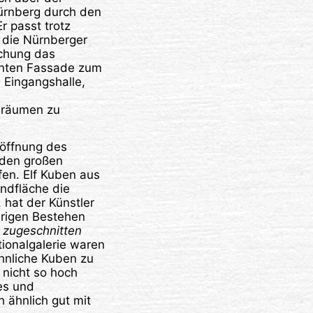
rnberg durch den
r passt trotz
 die Nürnberger
schung das
enten Fassade zum
n Eingangshalle,
sräumen zu
röffnung des
den großen
fen. Elf Kuben aus
ndfläche die
 hat der Künstler
ährigen Bestehen
, zugeschnitten
ationalgalerie waren
hnliche Kuben zu
 nicht so hoch
es und
 ähnlich gut mit