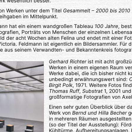
erk wesentlich besser.
von Werken unter dem Titel
Gesammelt – 2000 bis 2010
ihgaben im Mittelpunkt.
ann
hat ein einem wandgroßen Tableau
100 Jahre
, bes
grafien, Porträts von Menschen der einzelnen Lebensa
ld der acht Wochen alten Felina und endet mit einer Fot
ctoria. Feldmann ist eigentlich ein Bildersammler. Für d
le aus seinem Verwandten- und Bekanntenkreis fotograf
Gerhard Richter
ist mit acht großz
Werken in einem eigenen Raum vert
Werke dabei, die ich bisher nicht k
unbedingt erwähnungswert sind:
O
Birgit Polk
, 1971. Weitere Fotos fin
Thomas Ruff
,
Substrat
1, 2001 und
großformatige Fotografien von Axel
Einen sehr guten Überblick über da
Werk von
Bernd und Hilla Becher
g
in mehreren Räumen ausgestellte
(so der Titel der Ausstellung): För
Kühltürme, Aufbereitungsanlagen,