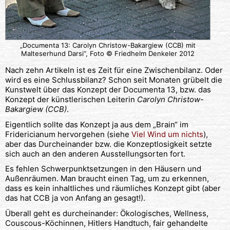
„Documenta 13: Carolyn Christow-Bakargiew (CCB) mit
Malteserhund Darsi“, Foto © Friedhelm Denkeler 2012
Nach zehn Artikeln ist es Zeit für eine Zwischenbilanz. Oder
wird es eine Schlussbilanz? Schon seit Monaten grübelt die
Kunstwelt über das Konzept der Documenta 13, bzw. das
Konzept der künstlerischen Leiterin
Carolyn Christow-
Bakargiew (CCB)
.
Eigentlich sollte das Konzept ja aus dem „Brain“ im
Fridericianum hervorgehen (siehe
Viel Wind um nichts
),
aber das Durcheinander bzw. die Konzeptlosigkeit setzte
sich auch an den anderen Ausstellungsorten fort.
Es fehlen Schwerpunktsetzungen in den Häusern und
Außenräumen. Man braucht einen Tag, um zu erkennen,
dass es kein inhaltliches und räumliches Konzept gibt (aber
das hat CCB ja von Anfang an gesagt!).
Überall geht es durcheinander: Ökologisches, Wellness,
Couscous-Köchinnen, Hitlers Handtuch, fair gehandelte