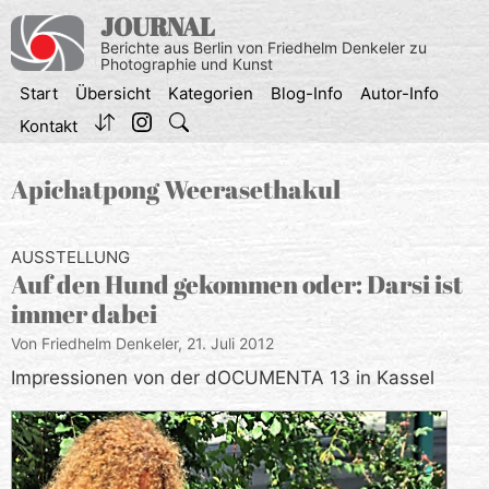
Zum
JOURNAL
Inhalt
Berichte aus Berlin von Friedhelm Denkeler zu
springen
Photographie und Kunst
Start
Übersicht
Kategorien
Blog-Info
Autor-Info
Kontakt
Apichatpong Weerasethakul
AUSSTELLUNG
Auf den Hund gekommen oder: Darsi ist
immer dabei
Von Friedhelm Denkeler,
21. Juli 2012
Impressionen von der dOCUMENTA 13 in Kassel