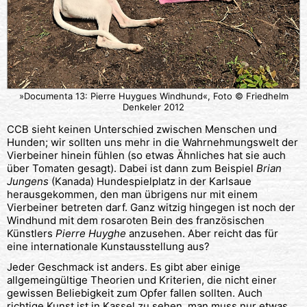
»Documenta 13: Pierre Huygues Windhund«, Foto © Friedhelm
Denkeler 2012
CCB sieht keinen Unterschied zwischen Menschen und
Hunden; wir sollten uns mehr in die Wahrnehmungswelt der
Vierbeiner hinein fühlen (so etwas Ähnliches hat sie auch
über Tomaten gesagt). Dabei ist dann zum Beispiel
Brian
Jungens
(Kanada) Hundespielplatz in der Karlsaue
herausgekommen, den man übrigens nur mit einem
Vierbeiner betreten darf. Ganz witzig hingegen ist noch der
Windhund mit dem rosaroten Bein des französischen
Künstlers
Pierre Huyghe
anzusehen. Aber reicht das für
eine internationale Kunstausstellung aus?
Jeder Geschmack ist anders. Es gibt aber einige
allgemeingültige Theorien und Kriterien, die nicht einer
gewissen Beliebigkeit zum Opfer fallen sollten. Auch
richtige Kunst ist in Kassel zu sehen, man muss nur etwas