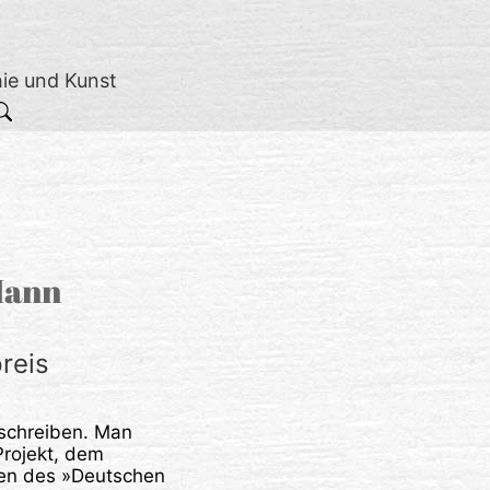
hie und Kunst
 Mann
reis
eschreiben. Man
Projekt, dem
men des »Deutschen