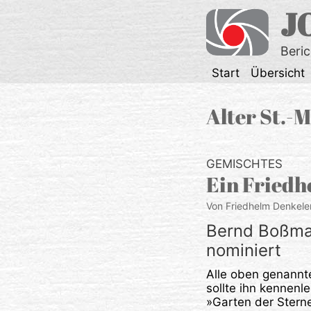
Zum
J
Inhalt
springen
Beri
Start
Übersicht
Alter St.-
GEMISCHTES
Ein Friedho
Von Friedhelm Denkele
Bernd Boßma
nominiert
Alle oben genannt
sollte ihn kennenl
»Garten der Stern