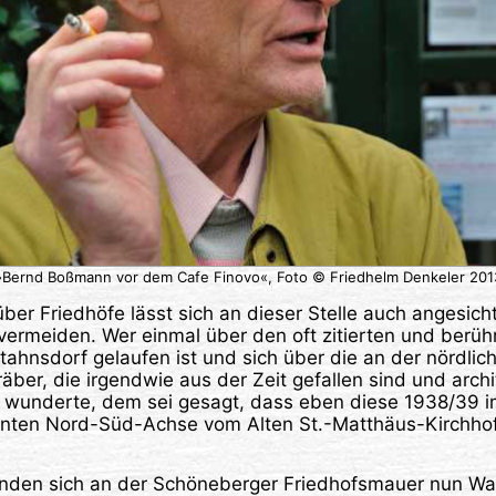
»Bernd Boßmann vor dem Cafe Finovo«, Foto © Friedhelm Denkeler 201
 über Friedhöfe lässt sich an dieser Stelle auch angesic
vermeiden. Wer einmal über den oft zitierten und berü
ahnsdorf gelaufen ist und sich über die an der nördli
er, die irgendwie aus der Zeit gefallen sind und archi
n, wunderte, dem sei gesagt, dass eben diese 1938/39 
anten Nord-Süd-Achse vom Alten St.-Matthäus-Kirchhof 
efinden sich an der Schöneberger Friedhofsmauer nun W