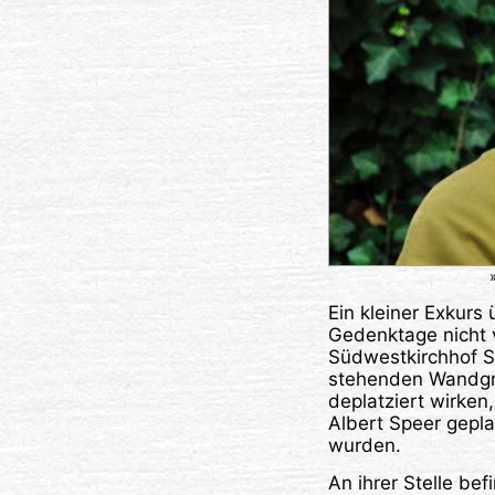
Ein kleiner Exkurs
Gedenktage nicht 
Südwestkirchhof St
stehenden Wandgräb
deplatziert wirke
Albert Speer gepl
wurden.
An ihrer Stelle b