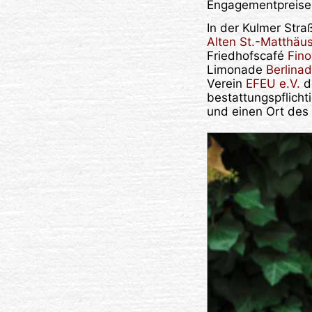
Engagementpreises«
In der Kulmer Str
Alten St.-Matthäu
Friedhofscafé
Fin
Limonade
Berlina
Verein
EFEU e.V.
de
bestattungspflicht
und einen Ort des