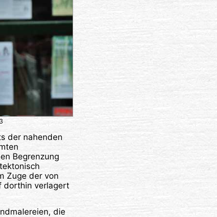
3
hts der nahenden
hmten
chen Begrenzung
tektonisch
im Zuge der von
dorthin verlagert
andmalereien, die