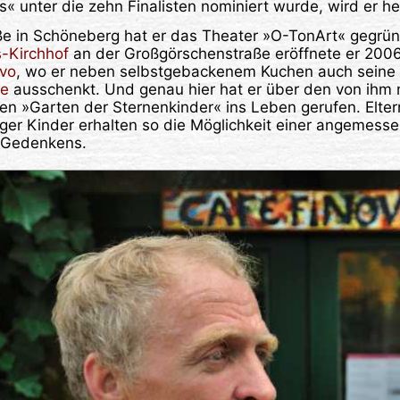
 unter die zehn Finalisten nominiert wurde, wird er heu
aße in Schöneberg hat er das Theater »O-TonArt« gegrü
s-Kirchhof
an der Großgörschenstraße eröffnete er 200
ovo
, wo er neben selbstgebackenem Kuchen auch seine
de
ausschenkt. Und genau hier hat er über den von ihm
n »Garten der Sternenkinder« ins Leben gerufen. Elter
iger Kinder erhalten so die Möglichkeit einer angemess
 Gedenkens.