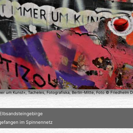
er um Kunst«, Tacheles, Fotografiska, Berlin-Mitte, Foto © Friedhelm 
 Elbsandsteingebirge
 gefangen im Spinnennetz