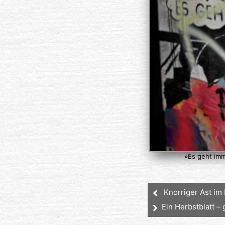
»Es geht imm
Knorriger Ast im
Ein Herbstblatt –