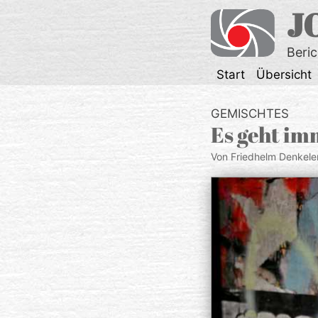
Zum
J
Inhalt
springen
Beri
Start
Übersicht
GEMISCHTES
Es geht im
Von Friedhelm Denkele