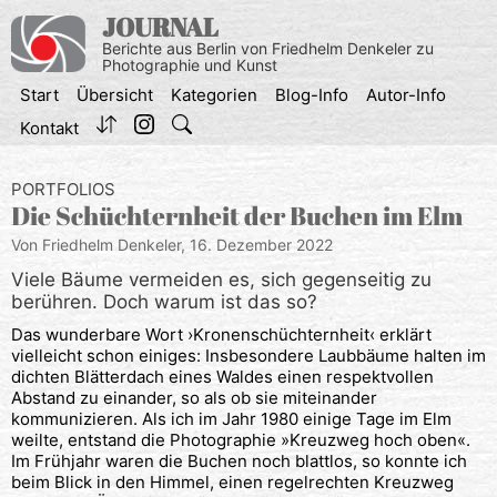
Zum
JOURNAL
Inhalt
Berichte aus Berlin von Friedhelm Denkeler zu
springen
Photographie und Kunst
Start
Übersicht
Kategorien
Blog-Info
Autor-Info
Kontakt
PORTFOLIOS
Die Schüchternheit der Buchen im Elm
Von Friedhelm Denkeler,
16. Dezember 2022
Viele Bäume vermeiden es, sich gegenseitig zu
berühren. Doch warum ist das so?
Das wunderbare Wort ›Kronenschüchternheit‹ erklärt
vielleicht schon einiges: Insbesondere Laubbäume halten im
dichten Blätterdach eines Waldes einen respektvollen
Abstand zu einander, so als ob sie miteinander
kommunizieren. Als ich im Jahr 1980 einige Tage im Elm
weilte, entstand die Photographie »Kreuzweg hoch oben«.
Im Frühjahr waren die Buchen noch blattlos, so konnte ich
beim Blick in den Himmel, einen regelrechten Kreuzweg