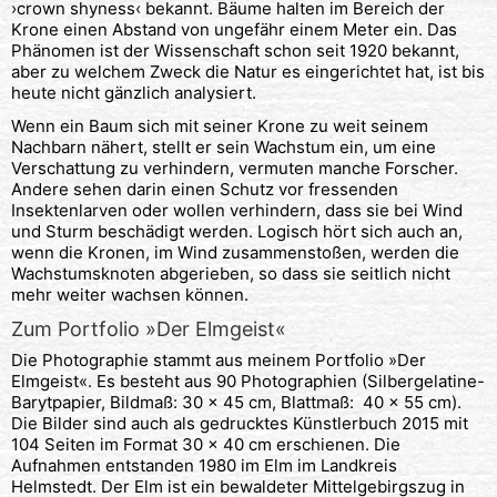
›crown shyness‹ bekannt. Bäume halten im Bereich der
Krone einen Abstand von ungefähr einem Meter ein. Das
Phänomen ist der Wissenschaft schon seit 1920 bekannt,
aber zu welchem Zweck die Natur es eingerichtet hat, ist bis
heute nicht gänzlich analysiert.
Wenn ein Baum sich mit seiner Krone zu weit seinem
Nachbarn nähert, stellt er sein Wachstum ein, um eine
Verschattung zu verhindern, vermuten manche Forscher.
Andere sehen darin einen Schutz vor fressenden
Insektenlarven oder wollen verhindern, dass sie bei Wind
und Sturm beschädigt werden. Logisch hört sich auch an,
wenn die Kronen, im Wind zusammenstoßen, werden die
Wachstumsknoten abgerieben, so dass sie seitlich nicht
mehr weiter wachsen können.
Zum Portfolio »Der Elmgeist«
Die Photographie stammt aus meinem Portfolio »Der
Elmgeist«. Es besteht aus 90 Photographien (Silbergelatine-
Barytpapier, Bildmaß: 30 x 45 cm, Blattmaß: 40 x 55 cm).
Die Bilder sind auch als gedrucktes Künstlerbuch 2015 mit
104 Seiten im Format 30 × 40 cm erschienen. Die
Aufnahmen entstanden 1980 im Elm im Landkreis
Helmstedt. Der Elm ist ein bewaldeter Mittelgebirgszug in