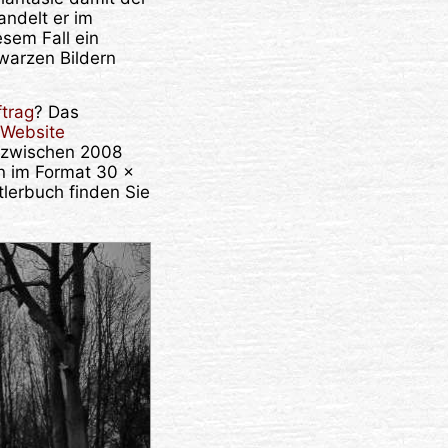
andelt er im
esem Fall ein
warzen Bildern
trag
? Das
Website
d zwischen 2008
n im Format 30 x
tlerbuch finden Sie