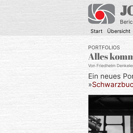
Zum
J
Inhalt
springen
Beri
Start
Übersicht
PORTFOLIOS
Alles kom
Von Friedhelm Denkele
Ein neues Po
»
Schwarzbuch