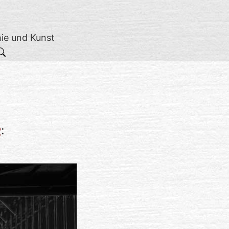
hie und Kunst
R
: