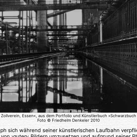
Zollverein, Essen«, aus dem Portfolio und Künstlerbuch »Schwarzbuch 
Foto © Friedhelm Denkeler 2010
h sich während seiner künstlerischen Laufbahn verpflic
 von ›guten‹ Bildern umzusetzen und aufgrund seiner P