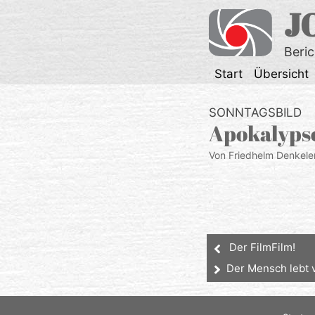
Zum
J
Inhalt
springen
Beri
Start
Übersicht
SONNTAGSBILD
Apokalyps
Von Friedhelm Denkele
Der FilmFilm!
Der Mensch lebt 