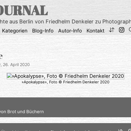
OURNAL
chte aus Berlin von Friedhelm Denkeler zu Photograp
Kategorien
Blog-Info
Autor-Info
Kontakt
e
r,
26. April 2020
»Apokalypse», Foto © Friedhelm Denkeler 2020
von Brot und Büchern