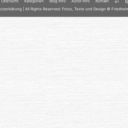
Übersicht
Kategorien
Blog-Info
Autor-Info
Kontakt
tzerklärung
| All Rights Reserved: Fotos, Texte und Design © Friedhel