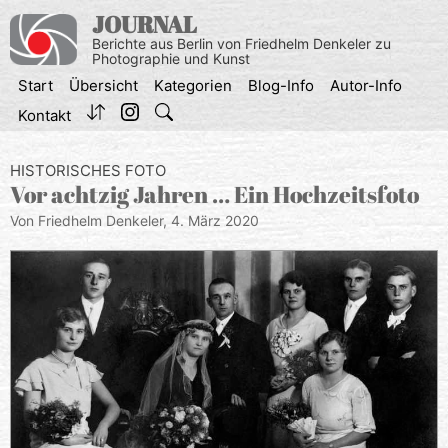
Zum
JOURNAL
Inhalt
Berichte aus Berlin von Friedhelm Denkeler zu
springen
Photographie und Kunst
Start
Übersicht
Kategorien
Blog-Info
Autor-Info
Kontakt
HISTORISCHES FOTO
Vor achtzig Jahren … Ein Hochzeitsfoto
Von Friedhelm Denkeler,
4. März 2020