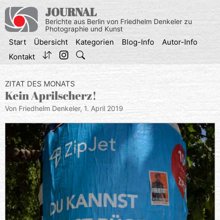
Zum
JOURNAL
Inhalt
Berichte aus Berlin von Friedhelm Denkeler zu
springen
Photographie und Kunst
Start
Übersicht
Kategorien
Blog-Info
Autor-Info
Kontakt
ZITAT DES MONATS
Kein Aprilscherz!
Von Friedhelm Denkeler,
1. April 2019