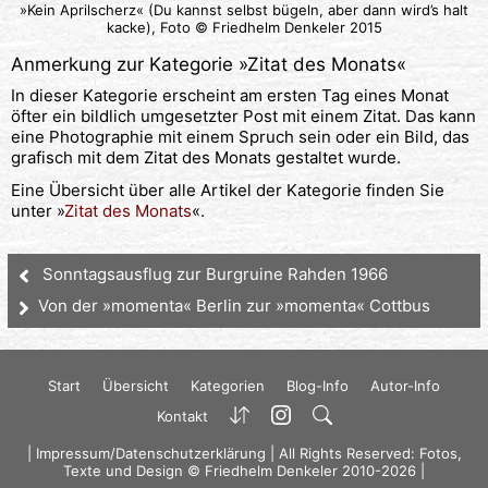
»Kein Aprilscherz« (Du kannst selbst bügeln, aber dann wird’s halt
kacke), Foto © Friedhelm Denkeler 2015
Anmerkung zur Kategorie »
Zitat des Monats
«
In dieser Kategorie erscheint am ersten Tag eines Monat
öfter ein bildlich umgesetzter Post mit einem Zitat. Das kann
eine Photographie mit einem Spruch sein oder ein Bild, das
grafisch mit dem Zitat des Monats gestaltet wurde.
Eine Übersicht über alle Artikel der Kategorie finden Sie
unter »
Zitat des Monats
«.
Sonntagsausflug zur Burgruine Rahden 1966
Von der »momenta« Berlin zur »momenta« Cottbus
Start
Übersicht
Kategorien
Blog-Info
Autor-Info
Kontakt
|
Impressum/Datenschutzerklärung
| All Rights Reserved: Fotos,
Texte und Design © Friedhelm Denkeler 2010-2026 |