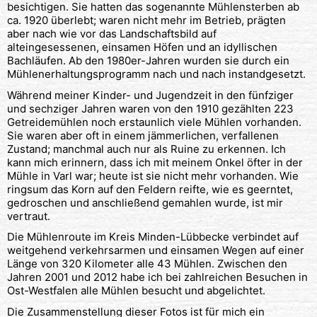
besichtigen. Sie hatten das sogenannte Mühlensterben ab
ca. 1920 überlebt; waren nicht mehr im Betrieb, prägten
aber nach wie vor das Landschaftsbild auf
alteingesessenen, einsamen Höfen und an idyllischen
Bachläufen. Ab den 1980er-Jahren wurden sie durch ein
Mühlenerhaltungsprogramm nach und nach instandgesetzt.
Während meiner Kinder- und Jugendzeit in den fünfziger
und sechziger Jahren waren von den 1910 gezählten 223
Getreidemühlen noch erstaunlich viele Mühlen vorhanden.
Sie waren aber oft in einem jämmerlichen, verfallenen
Zustand; manchmal auch nur als Ruine zu erkennen. Ich
kann mich erinnern, dass ich mit meinem Onkel öfter in der
Mühle in Varl war; heute ist sie nicht mehr vorhanden. Wie
ringsum das Korn auf den Feldern reifte, wie es geerntet,
gedroschen und anschließend gemahlen wurde, ist mir
vertraut.
Die Mühlenroute im Kreis Minden-Lübbecke verbindet auf
weitgehend verkehrsarmen und einsamen Wegen auf einer
Länge von 320 Kilometer alle 43 Mühlen. Zwischen den
Jahren 2001 und 2012 habe ich bei zahlreichen Besuchen in
Ost-Westfalen alle Mühlen besucht und abgelichtet.
Die Zusammenstellung dieser Fotos ist für mich ein