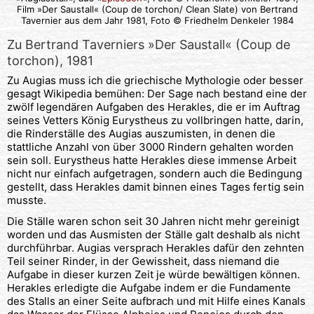
Film »Der Saustall« (Coup de torchon/ Clean Slate) von Bertrand
Tavernier aus dem Jahr 1981, Foto © Friedhelm Denkeler 1984
Zu Bertrand Taverniers »Der Saustall« (Coup de
torchon), 1981
Zu Augias muss ich die griechische Mythologie oder besser
gesagt Wikipedia bemühen: Der Sage nach bestand eine der
zwölf legendären Aufgaben des Herakles, die er im Auftrag
seines Vetters König Eurystheus zu vollbringen hatte, darin,
die Rinderställe des Augias auszumisten, in denen die
stattliche Anzahl von über 3000 Rindern gehalten worden
sein soll. Eurystheus hatte Herakles diese immense Arbeit
nicht nur einfach aufgetragen, sondern auch die Bedingung
gestellt, dass Herakles damit binnen eines Tages fertig sein
musste.
Die Ställe waren schon seit 30 Jahren nicht mehr gereinigt
worden und das Ausmisten der Ställe galt deshalb als nicht
durchführbar. Augias versprach Herakles dafür den zehnten
Teil seiner Rinder, in der Gewissheit, dass niemand die
Aufgabe in dieser kurzen Zeit je würde bewältigen können.
Herakles erledigte die Aufgabe indem er die Fundamente
des Stalls an einer Seite aufbrach und mit Hilfe eines Kanals