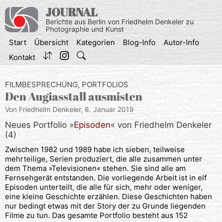
Zum
JOURNAL
Inhalt
Berichte aus Berlin von Friedhelm Denkeler zu
springen
Photographie und Kunst
Start
Übersicht
Kategorien
Blog-Info
Autor-Info
Kontakt
FILMBESPRECHUNG
,
PORTFOLIOS
Den Augiasstall ausmisten
Von Friedhelm Denkeler,
8. Januar 2019
Neues Portfolio »
Episoden
« von Friedhelm Denkeler
(4)
Zwischen 1982 und 1989 habe ich sieben, teilweise
mehrteilige, Serien produziert, die alle zusammen unter
dem Thema »Televisionen« stehen. Sie sind alle am
Fernsehgerät entstanden. Die vorliegende Arbeit ist in elf
Episoden unterteilt, die alle für sich, mehr oder weniger,
eine kleine Geschichte erzählen. Diese Geschichten haben
nur bedingt etwas mit der Story der zu Grunde liegenden
Filme zu tun. Das gesamte Portfolio besteht aus 152