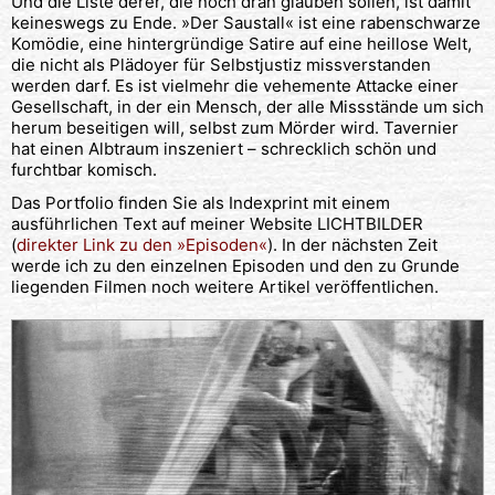
Und die Liste derer, die noch dran glauben sollen, ist damit
keineswegs zu Ende. »Der Saustall« ist eine rabenschwarze
Komödie, eine hintergründige Satire auf eine heillose Welt,
die nicht als Plädoyer für Selbstjustiz missverstanden
werden darf. Es ist vielmehr die vehemente Attacke einer
Gesellschaft, in der ein Mensch, der alle Missstände um sich
herum beseitigen will, selbst zum Mörder wird. Tavernier
hat einen Albtraum inszeniert – schrecklich schön und
furchtbar komisch.
Das Portfolio finden Sie als Indexprint mit einem
ausführlichen Text auf meiner Website LICHTBILDER
(
direkter Link zu den »Episoden«
). In der nächsten Zeit
werde ich zu den einzelnen Episoden und den zu Grunde
liegenden Filmen noch weitere Artikel veröffentlichen.