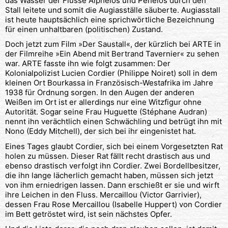
das Wasser der Flüsse Alpheios und Peneios durch den
Stall leitete und somit die Augiasställe säuberte. Augiasstall
ist heute hauptsächlich eine sprichwörtliche Bezeichnung
für einen unhaltbaren (politischen) Zustand.
Doch jetzt zum Film »Der Saustall«, der kürzlich bei ARTE in
der Filmreihe »Ein Abend mit Bertrand Tavernier« zu sehen
war. ARTE fasste ihn wie folgt zusammen: Der
Kolonialpolizist Lucien Cordier (Philippe Noiret) soll in dem
kleinen Ort Bourkassa in Französisch-Westafrika im Jahre
1938 für Ordnung sorgen. In den Augen der anderen
Weißen im Ort ist er allerdings nur eine Witzfigur ohne
Autorität. Sogar seine Frau Huguette (Stéphane Audran)
nennt ihn verächtlich einen Schwächling und betrügt ihn mit
Nono (Eddy Mitchell), der sich bei ihr eingenistet hat.
Eines Tages glaubt Cordier, sich bei einem Vorgesetzten Rat
holen zu müssen. Dieser Rat fällt recht drastisch aus und
ebenso drastisch verfolgt ihn Cordier. Zwei Bordellbesitzer,
die ihn lange lächerlich gemacht haben, müssen sich jetzt
von ihm erniedrigen lassen. Dann erschießt er sie und wirft
ihre Leichen in den Fluss. Mercaillou (Victor Garrivier),
dessen Frau Rose Mercaillou (Isabelle Huppert) von Cordier
im Bett getröstet wird, ist sein nächstes Opfer.