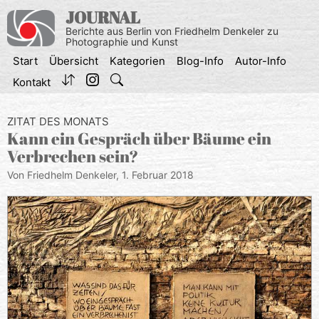
Zum
JOURNAL
Inhalt
Berichte aus Berlin von Friedhelm Denkeler zu
springen
Photographie und Kunst
Start
Übersicht
Kategorien
Blog-Info
Autor-Info
Kontakt
ZITAT DES MONATS
Kann ein Gespräch über Bäume ein
Verbrechen sein?
Von Friedhelm Denkeler,
1. Februar 2018