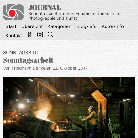
Zum
JOURNAL
Inhalt
Berichte aus Berlin von Friedhelm Denkeler zu
springen
Photographie und Kunst
Start
Übersicht
Kategorien
Blog-Info
Autor-Info
Kontakt
SONNTAGSBILD
Sonntagsarbeit
Von Friedhelm Denkeler,
22. Oktober 2017