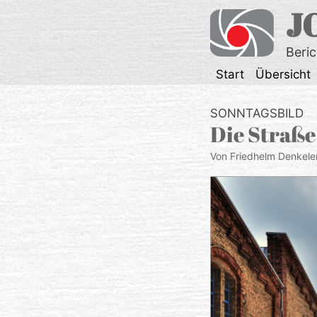
Zum
J
Inhalt
springen
Beri
Start
Übersicht
SONNTAGSBILD
Die Straße
Von Friedhelm Denkele