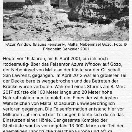
»Azur Window (Blaues Fenster)«, Malta, Nebeninsel Gozo, Foto ©
Friedhelm Denkeler 2001
Heute vor 16 Jahren, am 6. April 2001, bin ich noch
›todesmutig‹ über das Felsentor
Azure Window
auf Gozo,
der Nebeninsel von Malta an der Küste vor der Ortschaft
San Lawrenz, gegangen. Im April 2012 war ein größerer Teil
der Decke bereits weggebrochen und das Betreten der
Brücke wurde verboten. Während eines Sturms am 8. März
2017 stürzte die 100 Meter lange und 20 Meter hohe
Naturattraktion nun komplett ein. Eines der wichtigsten
Wahrzeichen von Malta ist dadurch unwiederbringlich
verloren gegangen. Die Felsenformation entstand hier vor
Millionen Jahren und der Torbogen bildete sich durch das
Einstürzen einer Höhle. Der gesamte Komplex der
Steilküste war bis vor ungefähr 13.000 Jahren ein Teil der
ehemaligen Landbrücke zwischen Europa und Afrika.