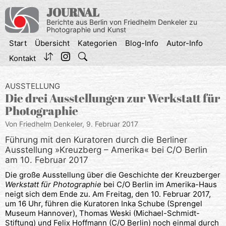
Zum
JOURNAL
Inhalt
Berichte aus Berlin von Friedhelm Denkeler zu
springen
Photographie und Kunst
Start
Übersicht
Kategorien
Blog-Info
Autor-Info
Kontakt
AUSSTELLUNG
Die drei Ausstellungen zur Werkstatt für
Photographie
Von Friedhelm Denkeler,
9. Februar 2017
Führung mit den Kuratoren durch die Berliner
Ausstellung »Kreuzberg – Amerika« bei C/O Berlin
am 10. Februar 2017
Die große Ausstellung über die Geschichte der Kreuzberger
Werkstatt für Photographie
bei C/O Berlin im Amerika-Haus
neigt sich dem Ende zu. Am Freitag, den 10. Februar 2017,
um 16 Uhr, führen die Kuratoren Inka Schube (Sprengel
Museum Hannover), Thomas Weski (Michael-Schmidt-
Stiftung) und Felix Hoffmann (C/O Berlin) noch einmal durch