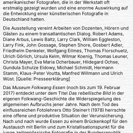
amerikanischer Fotografen, die in der Werkstatt oft
erstmalig gezeigt wurden und eine enorme Auswirkung auf
die Entwicklung einer künstlerischen Fotografie in
Deutschland hatten.
Die Ausstellung vereint Arbeiten von Dozenten, Hörern und
Gästen zu einem transatlantischen Dialog. Robert Adams,
Diane Arbus, Lewis Baltz, Larry Clark, William Eggleston,
Larry Fink, John Gossage, Stephen Shore, Gosbert Adler,
Friedhelm Denkeler, Wolfgang Eilmes, Thomas Florschuetz,
Ulrich Görlich, Ursula Kelm, Wilmar Koenig, Thomas Leuner,
Christa Mayer, Eva Maria Ocherbauer, Hildegard Ochse,
Gundula Schulze Eldowy, Michael Schmidt, Hermann
Stamm, Klaus-Peter Voutta, Manfred Willmann und Ulrich
Wüst. [Quelle: Presseerklärung]
Das
Museum Folkwang Essen
(noch bis zum 19. Februar
2017) entdeckt unter dem Titel
Das rebellische Bild
in der
eigenen Folkwang-Geschichte die Widerspiegelung des
allgemeinen Aufbruchs jener Jahre. Nach dem Tod des
einflussreichen Fotolehrers Otto Steinert (1978) herrschte
eine offene und produktive Situation der Verunsicherung.
Nach und nach wurde Essen zu einem Brückenkopf für den
Austausch mit Berlin und zum Kristallisationspunkt für die
junge zeitgenössische Fotografie in der Bundesrepublik.