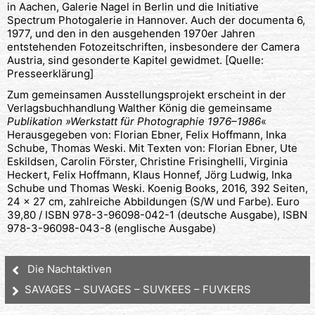
in Aachen, Galerie Nagel in Berlin und die Initiative
Spectrum Photogalerie in Hannover. Auch der documenta 6,
1977, und den in den ausgehenden 1970er Jahren
entstehenden Fotozeitschriften, insbesondere der Camera
Austria, sind gesonderte Kapitel gewidmet. [Quelle:
Presseerklärung]
Zum gemeinsamen Ausstellungsprojekt erscheint in der
Verlagsbuchhandlung Walther König die gemeinsame
Publikation »Werkstatt für Photographie 1976–1986
«
Herausgegeben von: Florian Ebner, Felix Hoffmann, Inka
Schube, Thomas Weski. Mit Texten von: Florian Ebner, Ute
Eskildsen, Carolin Förster, Christine Frisinghelli, Virginia
Heckert, Felix Hoffmann, Klaus Honnef, Jörg Ludwig, Inka
Schube und Thomas Weski. Koenig Books, 2016, 392 Seiten,
24 x 27 cm, zahlreiche Abbildungen (S/W und Farbe). Euro
39,80 / ISBN 978-3-96098-042-1 (deutsche Ausgabe), ISBN
978-3-96098-043-8 (englische Ausgabe)
Die Nachtaktiven
SAVAGES – SUVAGES – SUVKEES – FUVKERS