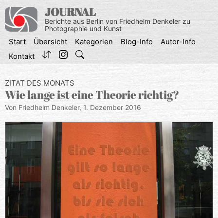
Zum
JOURNAL
Inhalt
Berichte aus Berlin von Friedhelm Denkeler zu
springen
Photographie und Kunst
Start
Übersicht
Kategorien
Blog-Info
Autor-Info
Kontakt
ZITAT DES MONATS
Wie lange ist eine Theorie richtig?
Von Friedhelm Denkeler,
1. Dezember 2016