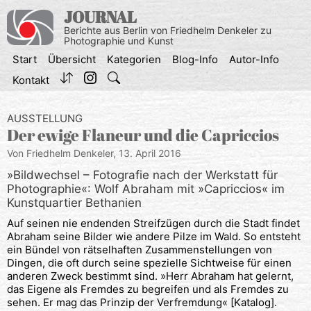
Zum
JOURNAL
Inhalt
Berichte aus Berlin von Friedhelm Denkeler zu
springen
Photographie und Kunst
Start
Übersicht
Kategorien
Blog-Info
Autor-Info
Kontakt
AUSSTELLUNG
Der ewige Flaneur und die Capriccios
Von Friedhelm Denkeler,
13. April 2016
»Bildwechsel – Fotografie nach der Werkstatt für
Photographie«: Wolf Abraham mit »Capriccios« im
Kunstquartier Bethanien
Auf seinen nie endenden Streifzügen durch die Stadt findet
Abraham seine Bilder wie andere Pilze im Wald. So entsteht
ein Bündel von rätselhaften Zusammenstellungen von
Dingen, die oft durch seine spezielle Sichtweise für einen
anderen Zweck bestimmt sind. »Herr Abraham hat gelernt,
das Eigene als Fremdes zu begreifen und als Fremdes zu
sehen. Er mag das Prinzip der Verfremdung« [Katalog].