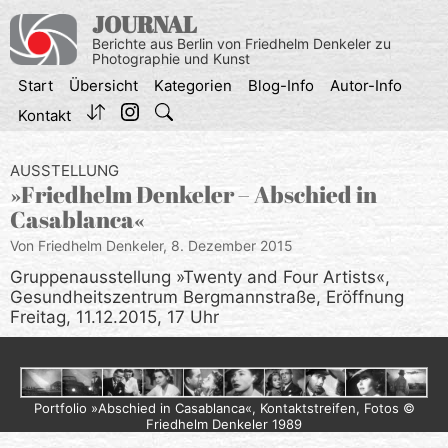
Zum
JOURNAL
Inhalt
Berichte aus Berlin von Friedhelm Denkeler zu
springen
Photographie und Kunst
Start
Übersicht
Kategorien
Blog-Info
Autor-Info
Kontakt
AUSSTELLUNG
»Friedhelm Denkeler – Abschied in
Casablanca«
Von Friedhelm Denkeler,
8. Dezember 2015
Gruppenausstellung »Twenty and Four Artists«,
Gesundheitszentrum Bergmannstraße, Eröffnung
Freitag, 11.12.2015, 17 Uhr
Portfolio »Abschied in Casablanca«, Kontaktstreifen, Fotos ©
Friedhelm Denkeler 1989