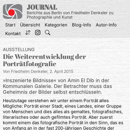
Zum
JOURNAL
Inhalt
Berichte aus Berlin von Friedhelm Denkeler zu
springen
Photographie und Kunst
Start
Übersicht
Kategorien
Blog-Info
Autor-Info
Kontakt
AUSSTELLUNG
Die Weiterentwicklung der
Porträtfotografie
Von Friedhelm Denkeler,
2. April 2015
»Inszenierte Bildnisse« von Amin El Dib in der
Kommunalen Galerie. Der Betrachter muss das
Geheimnis der Bilder selbst entschlüsseln.
Heutzutage verstehen wir unter einem Porträt alles
Mögliche: Porträt einer Stadt, eines Landes, einer Gruppe
von Menschen und dies alles als gemaltes, fotografisches,
literarisches oder auch gefilmtes Porträt. Aber zuerst
kommt einem das fotografische Porträt in den Sinn, das es
von Anfang an in der fast 200-jährigen Geschichte der