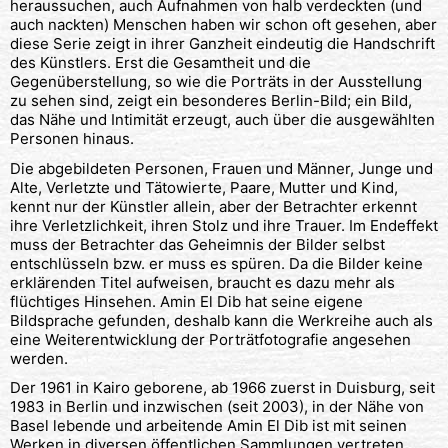
heraussuchen, auch Aufnahmen von halb verdeckten (und
auch nackten) Menschen haben wir schon oft gesehen, aber
diese Serie zeigt in ihrer Ganzheit eindeutig die Handschrift
des Künstlers. Erst die Gesamtheit und die
Gegenüberstellung, so wie die Porträts in der Ausstellung
zu sehen sind, zeigt ein besonderes Berlin-Bild; ein Bild,
das Nähe und Intimität erzeugt, auch über die ausgewählten
Personen hinaus.
Die abgebildeten Personen, Frauen und Männer, Junge und
Alte, Verletzte und Tätowierte, Paare, Mutter und Kind,
kennt nur der Künstler allein, aber der Betrachter erkennt
ihre Verletzlichkeit, ihren Stolz und ihre Trauer. Im Endeffekt
muss der Betrachter das Geheimnis der Bilder selbst
entschlüsseln bzw. er muss es spüren. Da die Bilder keine
erklärenden Titel aufweisen, braucht es dazu mehr als
flüchtiges Hinsehen. Amin El Dib hat seine eigene
Bildsprache gefunden, deshalb kann die Werkreihe auch als
eine Weiterentwicklung der Porträtfotografie angesehen
werden.
Der 1961 in Kairo geborene, ab 1966 zuerst in Duisburg, seit
1983 in Berlin und inzwischen (seit 2003), in der Nähe von
Basel lebende und arbeitende Amin El Dib ist mit seinen
Werken in diversen öffentlichen Sammlungen vertreten.