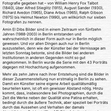
Fotografie gegeben hat – von William Henry Fox Talbot
(1840), über Alfred Stieglitz (1915), August Sander (1930),
Richard Avedon (1965), Diane Arbus (1965), Ralph Gibson
(1975) bis Helmut Newton (1990), um willkürlich nur sieben
Fotografen zu nennen.
Amin El Dibs Bilder sind in einem Zeitraum von fünfzehn
Jahren (1988-2003) in Berlin entstanden und
wahrscheinlich in dieser Form auch nur in Berlin möglich
gewesen. Und vor allen Dingen auch nur in Berlin
auszustellen, denn wie der Künstler bei der Vernissage am
letzten Sonntag betonte, sind die Bilder bei anderen
Institutionen in anderen Gegenden nicht so gut
angekommen. In Berlin wurde die Serie mit den 43 Porträts
dagegen mit Hochachtung aufgenommen.
Mehr als zehn Jahre nach ihrer Entstehung sind die Bilder in
dieser Zusammenstellung nun erstmalig in Berlin zu sehen.
Damit ein Künstler seine eigene Arbeit qualitätsmäßig
beurteilen kann, ist oft ein gewisser Abstand nötig. Hinzu
kommt, dass, insbesondere bei Photographien, durch die
Zeit die Werke neben der Qualität eine Patina erhalten,
bedingt durch die äußere Technik, aber speziell bei Porträts
durch das Aussehen und Verhalten der damals