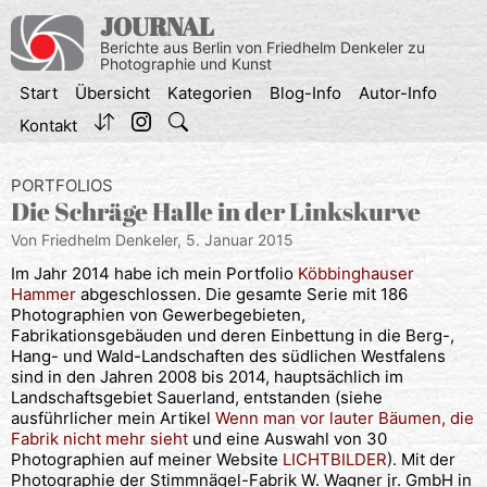
Zum
JOURNAL
Inhalt
Berichte aus Berlin von Friedhelm Denkeler zu
springen
Photographie und Kunst
Start
Übersicht
Kategorien
Blog-Info
Autor-Info
Kontakt
PORTFOLIOS
Die Schräge Halle in der Linkskurve
Von Friedhelm Denkeler,
5. Januar 2015
Im Jahr 2014 habe ich mein Portfolio
Köbbinghauser
Hammer
abgeschlossen. Die gesamte Serie mit 186
Photographien von Gewerbegebieten,
Fabrikationsgebäuden und deren Einbettung in die Berg-,
Hang- und Wald-Landschaften des südlichen Westfalens
sind in den Jahren 2008 bis 2014, hauptsächlich im
Landschaftsgebiet Sauerland, entstanden (siehe
ausführlicher mein Artikel
Wenn man vor lauter Bäumen, die
Fabrik nicht mehr sieht
und eine Auswahl von 30
Photographien auf meiner Website
LICHTBILDER
). Mit der
Photographie der Stimmnägel-Fabrik W. Wagner jr. GmbH in