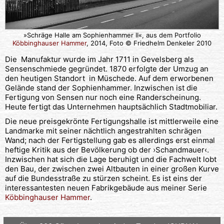
»Schräge Halle am Sophienhammer II«, aus dem Portfolio
Köbbinghauser Hammer
, 2014, Foto © Friedhelm Denkeler 2010
Die Manufaktur wurde im Jahr 1711 in Gevelsberg als
Sensenschmiede gegründet. 1870 erfolgte der Umzug an
den heutigen Standort in Müschede. Auf dem erworbenen
Gelände stand der Sophienhammer. Inzwischen ist die
Fertigung von Sensen nur noch eine Randerscheinung.
Heute fertigt das Unternehmen hauptsächlich Stadtmobiliar.
Die neue preisgekrönte Fertigungshalle ist mittlerweile eine
Landmarke mit seiner nächtlich angestrahlten schrägen
Wand; nach der Fertigstellung gab es allerdings erst einmal
heftige Kritik aus der Bevölkerung ob der ›Schandmauer‹.
Inzwischen hat sich die Lage beruhigt und die Fachwelt lobt
den Bau, der zwischen zwei Altbauten in einer großen Kurve
auf die Bundesstraße zu stürzen scheint. Es ist eins der
interessantesten neuen Fabrikgebäude aus meiner Serie
Köbbinghauser Hammer
.