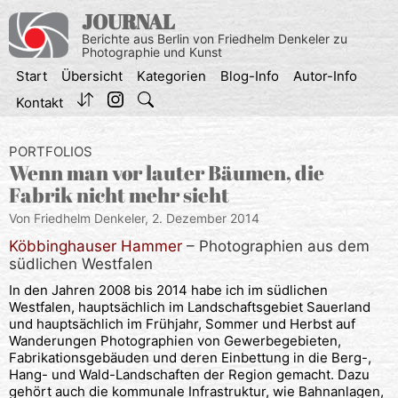
Zum
JOURNAL
Inhalt
Berichte aus Berlin von Friedhelm Denkeler zu
springen
Photographie und Kunst
Start
Übersicht
Kategorien
Blog-Info
Autor-Info
Kontakt
PORTFOLIOS
Wenn man vor lauter Bäumen, die
Fabrik nicht mehr sieht
Von Friedhelm Denkeler,
2. Dezember 2014
Köbbinghauser Hammer
– Photographien aus dem
südlichen Westfalen
In den Jahren 2008 bis 2014 habe ich im südlichen
Westfalen, hauptsächlich im Landschaftsgebiet Sauerland
und hauptsächlich im Frühjahr, Sommer und Herbst auf
Wanderungen Photographien von Gewerbegebieten,
Fabrikationsgebäuden und deren Einbettung in die Berg-,
Hang- und Wald-Landschaften der Region gemacht. Dazu
gehört auch die kommunale Infrastruktur, wie Bahnanlagen,