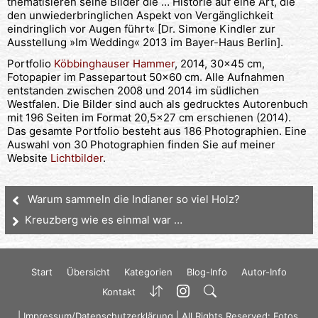
thematisieren seine Bilder die … Historie auf eine Art, die
den unwiederbringlichen Aspekt von Vergänglichkeit
eindringlich vor Augen führt« [Dr. Simone Kindler zur
Ausstellung »Im Wedding« 2013 im Bayer-Haus Berlin].
Portfolio
Köbbinghauser Hammer
, 2014, 30×45 cm,
Fotopapier im Passepartout 50×60 cm. Alle Aufnahmen
entstanden zwischen 2008 und 2014 im südlichen
Westfalen. Die Bilder sind auch als gedrucktes Autorenbuch
mit 196 Seiten im Format 20,5×27 cm erschienen (2014).
Das gesamte Portfolio besteht aus 186 Photographien. Eine
Auswahl von 30 Photographien finden Sie auf meiner
Website
Lichtbilder
.
Warum sammeln die Indianer so viel Holz?
Kreuzberg wie es einmal war …
Start
Übersicht
Kategorien
Blog-Info
Autor-Info
Kontakt
|
Impressum/Datenschutzerklärung
| All Rights Reserved: Fotos,