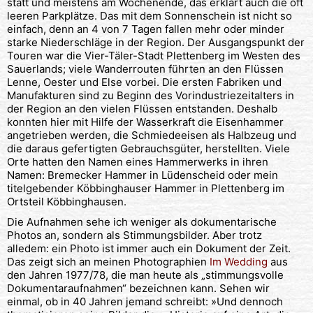
statt und meistens am Wochenende, das erklärt auch die oft
leeren Parkplätze. Das mit dem Sonnenschein ist nicht so
einfach, denn an 4 von 7 Tagen fallen mehr oder minder
starke Niederschläge in der Region. Der Ausgangspunkt der
Touren war die Vier-Täler-Stadt Plettenberg im Westen des
Sauerlands; viele Wanderrouten führten an den Flüssen
Lenne, Oester und Else vorbei. Die ersten Fabriken und
Manufakturen sind zu Beginn des Vorindustriezeitalters in
der Region an den vielen Flüssen entstanden. Deshalb
konnten hier mit Hilfe der Wasserkraft die Eisenhammer
angetrieben werden, die Schmiedeeisen als Halbzeug und
die daraus gefertigten Gebrauchsgüter, herstellten. Viele
Orte hatten den Namen eines Hammerwerks in ihren
Namen: Bremecker Hammer in Lüdenscheid oder mein
titelgebender Köbbinghauser Hammer in Plettenberg im
Ortsteil Köbbinghausen.
Die Aufnahmen sehe ich weniger als dokumentarische
Photos an, sondern als Stimmungsbilder. Aber trotz
alledem: ein Photo ist immer auch ein Dokument der Zeit.
Das zeigt sich an meinen Photographien
Im Wedding
aus
den Jahren 1977/78, die man heute als „stimmungsvolle
Dokumentaraufnahmen“ bezeichnen kann. Sehen wir
einmal, ob in 40 Jahren jemand schreibt: »Und dennoch