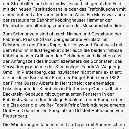
der Strohballen auf dem landwirtschaftlich genutzten Feld
mit der neuen Fabrikationshalle oder das Trafohäuschen mit
einem hohen Lattenzaun mitten im Wald. Ein Motiv war auch
der restaurierte Bahnhof Köbbinghauser Hammer der
Kleinbahn, der allerdings nur noch der Museumsbahn dient.
Zum Schmunzeln sind oft auch Namen und Gestaltung der
Fabriken: Press & Stanz, der gestaltete Vorplatz mit
Felsbrocken der Firma Rapp, der Hollywood-Boulevard mit
dem Kino im Industriegebiet oder auch die beiden Imbisse
Köbbinghauser Grill. Von den Gebäuden sind die alten aus
der Anfangszeit des Industriezeitalters die Schönsten: das
Verwaltungsgebäude der Stimmnägel-Fabrik W. Wagner jr.
GmbH in Plettenberg, das inzwischen nicht mehr existiert;
die herrliche Backstein-Front der Riegel-Fabrik von 1852
der Firma Gustav Alberts in Herrscheid; der ehemalige
Lokschuppen der Kleinbahn in Plettenberg-Oberstadt; die
Backstein-Gebäude mit zugemauerten Fenstern in der
Fabrikstraße; die dreistöckige Fabrik mit einer Rampe über
die Else oder die ›weiße‹ Fabrik Prinz Verbindungselemente
GmbH mit dem leeren Parkplatz im Ortsteil Holthausen von
Plettenberg.
Die Wanderungen fanden meist an Tagen mit Sonnenschein